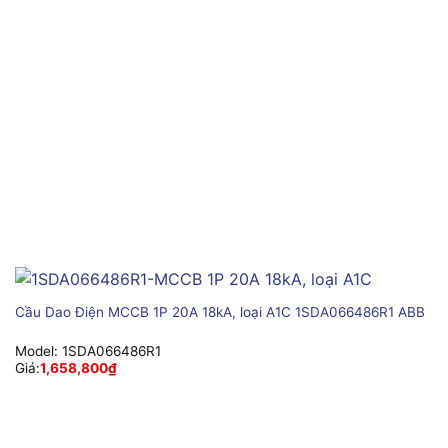
Cầu Dao Điện MCCB 1P 20A 18kA, loại A1C 1SDA066486R1 ABB
Model:
1SDA066486R1
Giá:
1,658,800
₫