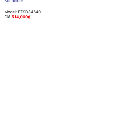
Schneider
Model:
EZ9D34640
Giá:
514,000
₫