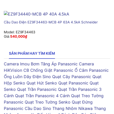
Cầu Dao Điện EZ9F34463-MCB 4P 63A 4.5kA Schneider
Model:
EZ9F34463
Giá:
540,000
₫
SẢN PHẨM HAY TÌM KIẾM
Camera Imou
Bơm Tăng Áp Panasonic
Camera
HiKVision
CB Chống Giật Panasonic
Ổ Cắm Panasonic
Ống Luồn Dây Điện Sino
Quạt Cây Panasonic
Quạt
Hộp Senko
Quạt Hút Senko
Quạt Panasonic
Quạt
Senko
Quạt Trần Panasonic
Quạt Trần Panasonic 3
Cánh
Quạt Trần Panasonic 4 Cánh
Quạt Treo Tường
Panasonic
Quạt Treo Tường Senko
Quạt Đứng
Panasonic
Cầu Dao Sino
Thang Nhôm Nikawa
Thang