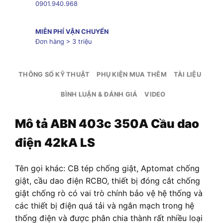
0901.940.968
MIỄN PHÍ VẬN CHUYỂN
Đơn hàng > 3 triệu
THÔNG SỐ KỸ THUẬT
PHỤ KIỆN MUA THÊM
TÀI LIỆU
BÌNH LUẬN & ĐÁNH GIÁ
VIDEO
Mô tả
ABN 403c 350A Cầu dao
điện 42kA LS
Tên gọi khác: CB tép chống giật, Aptomat chống
giật, cầu dao điện RCBO, thiết bị đóng cắt chống
giật chống rò có vai trò chính bảo vệ hệ thống và
các thiết bị điện quá tải và ngắn mạch trong hệ
thống điện và được phân chia thành rất nhiều loại