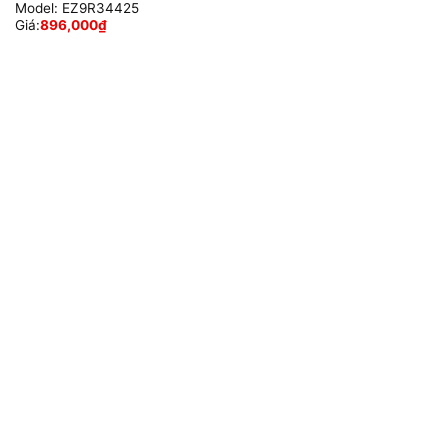
Model:
EZ9R34425
Giá:
896,000
₫