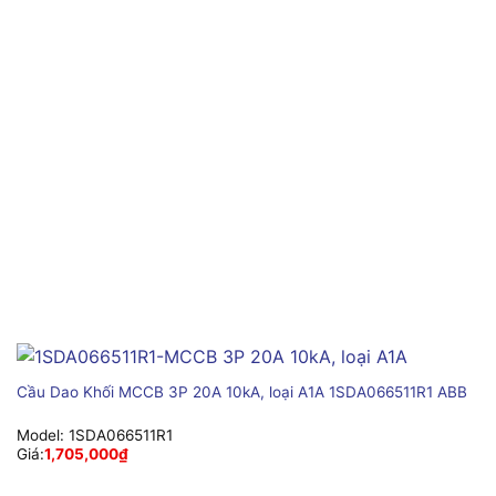
Cầu Dao Khối MCCB 3P 20A 10kA, loại A1A 1SDA066511R1 ABB
Model:
1SDA066511R1
Giá:
1,705,000
₫