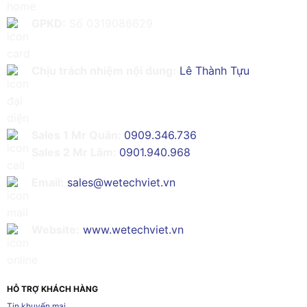
GPKD:
Số 0319086629
Chịu trách nhiệm nội dung:
Lê Thành Tựu
Sales 1 Mr Quân:
0909.346.736
Sales 2 Mr Lâm:
0901.940.968
Email:
sales@wetechviet.vn
Website:
www.wetechviet.vn
HỖ TRỢ KHÁCH HÀNG
Tin khuyến mại