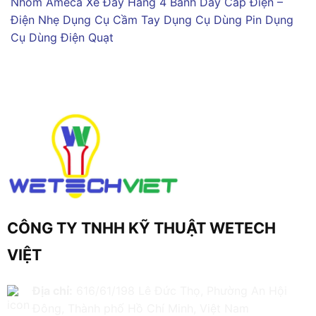
Nhôm Ameca
Xe Đẩy Hàng 4 Bánh
Dây Cáp Điện –
Điện Nhẹ
Dụng Cụ Cầm Tay
Dụng Cụ Dùng Pin
Dụng
Cụ Dùng Điện
Quạt
CÔNG TY TNHH KỸ THUẬT WETECH
VIỆT
Địa chỉ:
616/61/198 Lê Đức Thọ, Phường An Hội
Đông, Thành phố Hồ Chí Minh, Việt Nam