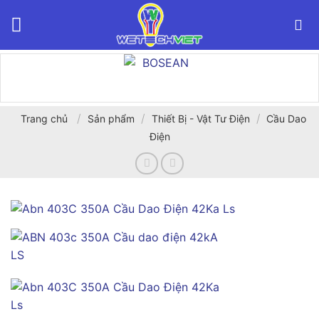
Bỏ
qua
nội
dung
/
/
/
Trang chủ
Sản phẩm
Thiết Bị - Vật Tư Điện
Cầu Dao
Điện