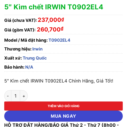
5″ Kìm chết IRWIN T0902EL4
237,000
₫
Giá (chưa VAT):
₫
260,700
Giá (gồm VAT):
Model / Mã đặt hàng:
T0902EL4
Thương hiệu:
Irwin
Xuất xứ:
Trung Quốc
Bảo hành:
N/A
5″ Kìm chết IRWIN T0902EL4 Chính Hãng, Giá Tốt!
5" Kìm chết IRWIN T0902EL4 số lượng
THÊM VÀO GIỎ HÀNG
MUA NGAY
HỖ TRỢ ĐẶT HÀNG/BÁO GIÁ Thứ 2 - Thứ 7 (8h00 -