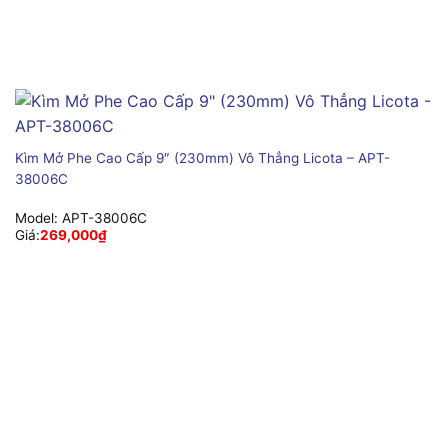
Kìm Mở Phe Cao Cấp 9″ (230mm) Vô Thẳng Licota – APT-
38006C
Model:
APT-38006C
Giá:
269,000
₫