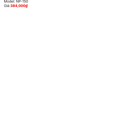
Model:
NP-150
Giá:
384,000
₫