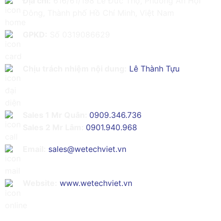
Địa chỉ:
616/61/198 Lê Đức Thọ, Phường An Hội
Đông, Thành phố Hồ Chí Minh, Việt Nam
GPKD:
Số 0319086629
Chịu trách nhiệm nội dung:
Lê Thành Tựu
Sales 1 Mr Quân:
0909.346.736
Sales 2 Mr Lâm:
0901.940.968
Email:
sales@wetechviet.vn
Website:
www.wetechviet.vn