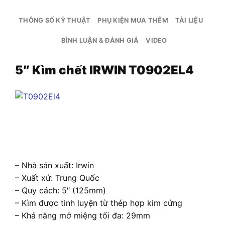
THÔNG SỐ KỸ THUẬT
PHỤ KIỆN MUA THÊM
TÀI LIỆU
BÌNH LUẬN & ĐÁNH GIÁ
VIDEO
5″ Kìm chết IRWIN T0902EL4
– Nhà sản xuất: Irwin
– Xuất xứ: Trung Quốc
– Quy cách: 5″ (125mm)
– Kìm được tinh luyện từ thép hợp kim cứng
– Khả năng mở miệng tối đa: 29mm