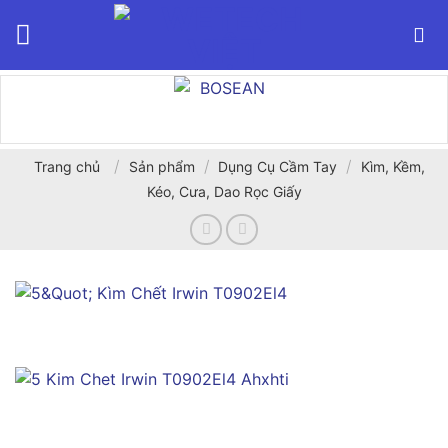
Bỏ
qua
nội
dung
/
/
/
Trang chủ
Sản phẩm
Dụng Cụ Cầm Tay
Kìm, Kềm,
Kéo, Cưa, Dao Rọc Giấy