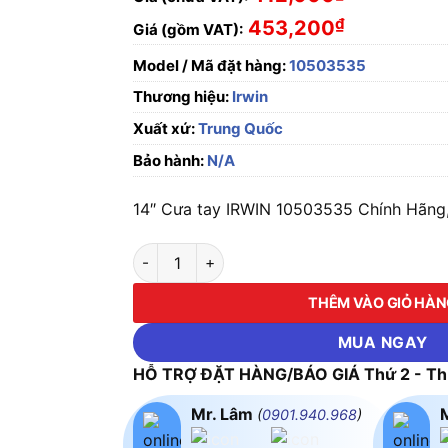
₫
453,200
Giá (gồm VAT):
Model / Mã đặt hàng:
10503535
Thương hiệu:
Irwin
Xuất xứ:
Trung Quốc
Bảo hành:
N/A
14″ Cưa tay IRWIN 10503535 Chính Hãng,
14" Cưa tay IRWIN 10503535 số lượng
THÊM VÀO GIỎ HÀ
MUA NGAY
HỖ TRỢ ĐẶT HÀNG/BÁO GIÁ Thứ 2 - Thứ
Mr. Lâm
(
0901.940.968
)