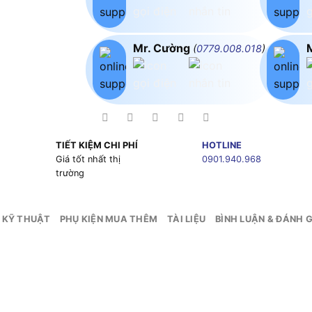
Mr. Cường
(
0779.008.018
)
TIẾT KIỆM CHI PHÍ
HOTLINE
g
Giá tốt nhất thị
0901.940.968
trường
 KỸ THUẬT
PHỤ KIỆN MUA THÊM
TÀI LIỆU
BÌNH LUẬN & ĐÁNH G