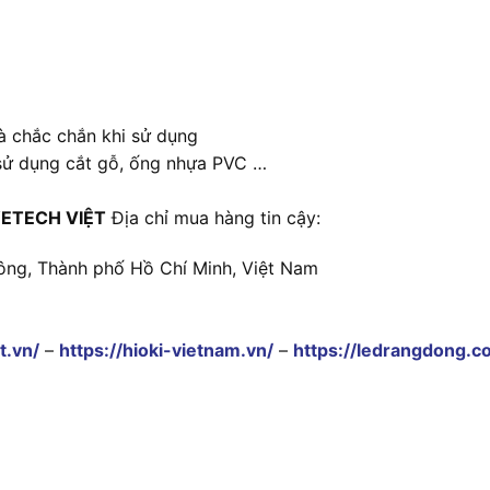
à chắc chắn khi sử dụng
 sử dụng cắt gỗ, ống nhựa PVC …
ETECH VIỆT
Địa chỉ mua hàng tin cậy:
ông, Thành phố Hồ Chí Minh, Việt Nam
t.vn/
–
https://hioki-vietnam.vn/
–
https://ledrangdong.c