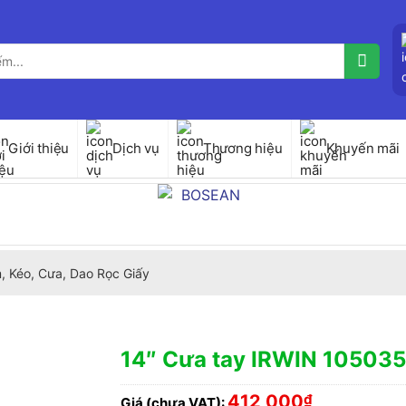
Giới thiệu
Dịch vụ
Thương hiệu
Khuyến mãi
, Kéo, Cưa, Dao Rọc Giấy
14″ Cưa tay IRWIN 10503
412,000
₫
Giá (chưa VAT):