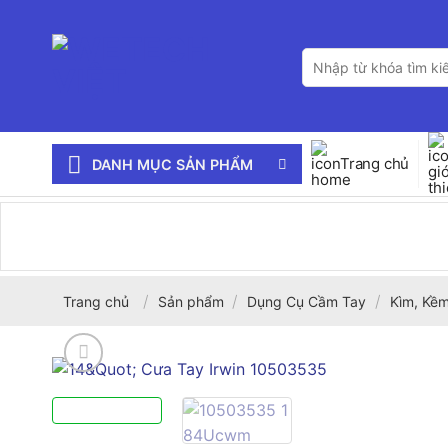
Bỏ
qua
Tìm
nội
kiếm:
dung
Trang chủ
DANH MỤC SẢN PHẨM
/
/
/
Trang chủ
Sản phẩm
Dụng Cụ Cầm Tay
Kìm, Kềm