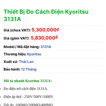
Thiết Bị Đo Cách Điện Kyoritsu
3131A
5,300,000
₫
Giá (chưa VAT):
₫
5,830,000
Giá (gồm VAT):
Model / Mã đặt hàng:
3131A
Thương hiệu:
Kyoritsu
Xuất xứ:
Thái Lan
Bảo hành:
12 Tháng
Mô tả nhanh Kyoritsu 3131A:
Đo điện trở cách điện 3131A.
Điện áp thử : 250V/500V/1000V
Dải đo :100MΩ/200MΩ/400MΩ