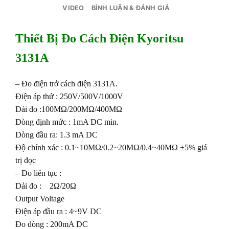
VIDEO
BÌNH LUẬN & ĐÁNH GIÁ
Thiết Bị Đo Cách Điện Kyoritsu
3131A
– Đo điện trở cách điện 3131A.
Điện áp thử : 250V/500V/1000V
Dải đo :100MΩ/200MΩ/400MΩ
Dòng định mức : 1mA DC min.
Dòng đầu ra: 1.3 mA DC
Độ chính xác : 0.1~10MΩ/0.2~20MΩ/0.4~40MΩ
±5% giá
trị đọc
– Đo liên tục :
Dải đo : 2Ω/20Ω
Output Voltage
Điện áp đầu ra : 4~9V DC
Đo dòng : 200mA DC