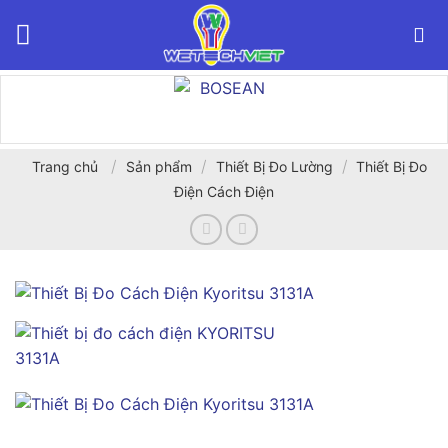
Bỏ
qua
nội
dung
/
/
/
Trang chủ
Sản phẩm
Thiết Bị Đo Lường
Thiết Bị Đo
Điện Cách Điện