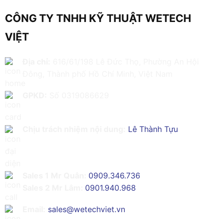
CÔNG TY TNHH KỸ THUẬT WETECH
VIỆT
Địa chỉ:
616/61/198 Lê Đức Thọ, Phường An Hội
Đông, Thành phố Hồ Chí Minh, Việt Nam
GPKD:
Số 0319086629
Chịu trách nhiệm nội dung:
Lê Thành Tựu
Sales 1 Mr Quân:
0909.346.736
Sales 2 Mr Lâm:
0901.940.968
Email:
sales@wetechviet.vn