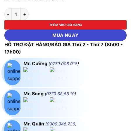
Thiết Bị Đo Cách Điện Kyoritsu 3131A số lượng
THÊM VÀO GIỎ HÀNG
MUA NGAY
HỖ TRỢ ĐẶT HÀNG/BÁO GIÁ Thứ 2 - Thứ 7 (8h00 -
17h00)
Mr. Cường
(
0779.008.018
)
Mr. Song
(
0779.68.68.19
)
Mr. Quân
(
0909.346.736
)