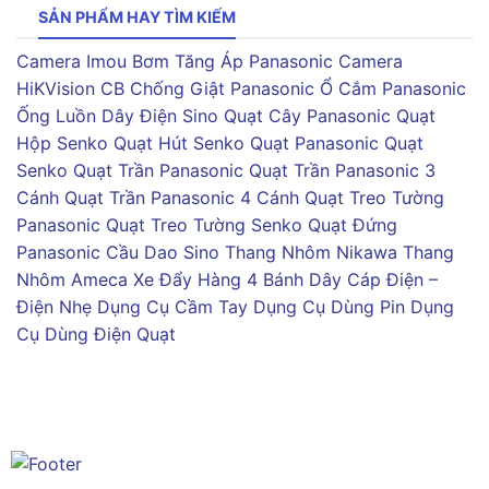
SẢN PHẨM HAY TÌM KIẾM
Camera Imou
Bơm Tăng Áp Panasonic
Camera
HiKVision
CB Chống Giật Panasonic
Ổ Cắm Panasonic
Ống Luồn Dây Điện Sino
Quạt Cây Panasonic
Quạt
Hộp Senko
Quạt Hút Senko
Quạt Panasonic
Quạt
Senko
Quạt Trần Panasonic
Quạt Trần Panasonic 3
Cánh
Quạt Trần Panasonic 4 Cánh
Quạt Treo Tường
Panasonic
Quạt Treo Tường Senko
Quạt Đứng
Panasonic
Cầu Dao Sino
Thang Nhôm Nikawa
Thang
Nhôm Ameca
Xe Đẩy Hàng 4 Bánh
Dây Cáp Điện –
Điện Nhẹ
Dụng Cụ Cầm Tay
Dụng Cụ Dùng Pin
Dụng
Cụ Dùng Điện
Quạt