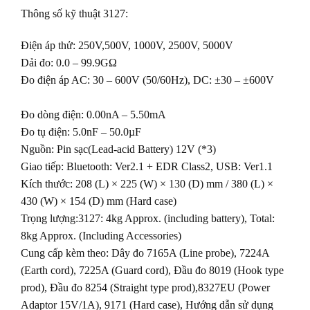
Thông số kỹ thuật 3127:
Điện áp thử: 250V,500V, 1000V, 2500V, 5000V
Dải đo: 0.0 – 99.9GΩ
Đo điện áp AC: 30 – 600V (50/60Hz), DC: ±30 – ±600V
Đo dòng điện: 0.00nA – 5.50mA
Đo tụ điện: 5.0nF – 50.0µF
Nguồn: Pin sạc(Lead-acid Battery) 12V (*3)
Giao tiếp: Bluetooth: Ver2.1 + EDR Class2, USB: Ver1.1
Kích thước: 208 (L) × 225 (W) × 130 (D) mm / 380 (L) ×
430 (W) × 154 (D) mm (Hard case)
Trọng lượng:3127: 4kg Approx. (including battery), Total:
8kg Approx. (Including Accessories)
Cung cấp kèm theo: Dây đo 7165A (Line probe), 7224A
(Earth cord), 7225A (Guard cord), Đầu đo 8019 (Hook type
prod), Đầu đo 8254 (Straight type prod),8327EU (Power
Adaptor 15V/1A), 9171 (Hard case), Hướng dẫn sử dụng