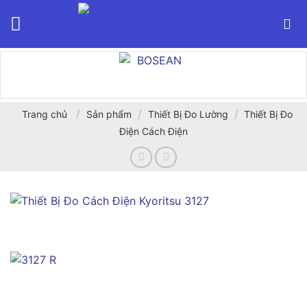
Bỏ
qua
nội
dung
/
/
/
Trang chủ
Sản phẩm
Thiết Bị Đo Lường
Thiết Bị Đo
Điện Cách Điện