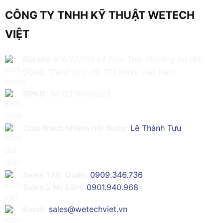
CÔNG TY TNHH KỸ THUẬT WETECH
VIỆT
Địa chỉ:
616/61/198 Lê Đức Thọ, Phường An Hội
Đông, Thành phố Hồ Chí Minh, Việt Nam
GPKD:
Số 0319086629
Chịu trách nhiệm nội dung:
Lê Thành Tựu
Sales 1 Mr Quân:
0909.346.736
Sales 2 Mr Lâm:
0901.940.968
Email:
sales@wetechviet.vn