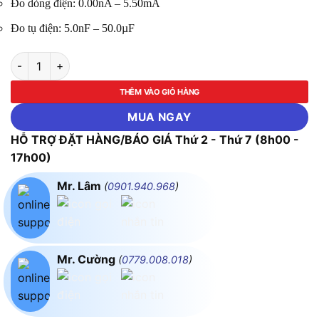
Đo dòng điện: 0.00nA – 5.50mA
Đo tụ điện: 5.0nF – 50.0µF
Thiết Bị Đo Cách Điện Kyoritsu 3127 số lượng
THÊM VÀO GIỎ HÀNG
MUA NGAY
HỖ TRỢ ĐẶT HÀNG/BÁO GIÁ Thứ 2 - Thứ 7 (8h00 -
17h00)
Mr. Lâm
(
0901.940.968
)
Mr. Cường
(
0779.008.018
)