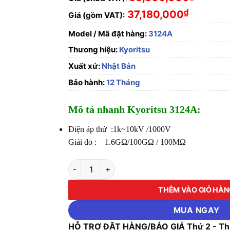
₫
37,180,000
Giá (gồm VAT):
Model / Mã đặt hàng:
3124A
Thương hiệu:
Kyoritsu
Xuất xứ:
Nhật Bản
Bảo hành:
12 Tháng
Mô tả nhanh Kyoritsu 3124A:
Điện áp thử :1k~10kV /1000V
Giải đo : 1.6GΩ/100GΩ / 100MΩ
Thiết bị đo cách điện KYORITSU 3124A số lư
THÊM VÀO GIỎ HÀ
MUA NGAY
HỖ TRỢ ĐẶT HÀNG/BÁO GIÁ Thứ 2 - Thứ