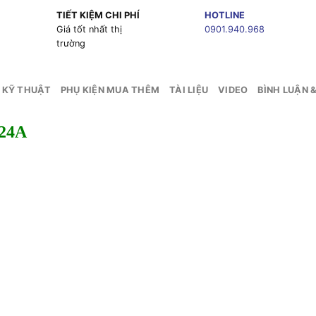
TIẾT KIỆM CHI PHÍ
HOTLINE
g
Giá tốt nhất thị
0901.940.968
trường
 KỸ THUẬT
PHỤ KIỆN MUA THÊM
TÀI LIỆU
VIDEO
BÌNH LUẬN 
124A