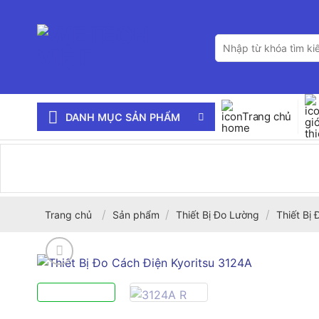
Bỏ
qua
Tìm
nội
kiếm:
dung
Trang chủ
DANH MỤC SẢN PHẨM
/
/
/
Trang chủ
Sản phẩm
Thiết Bị Đo Lường
Thiết Bị