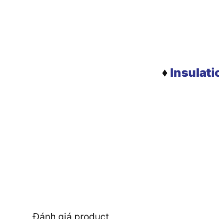
♦
Insulati
Đánh giá product