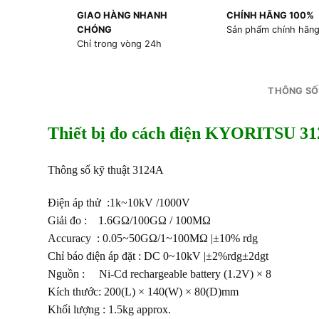
GIAO HÀNG NHANH
CHÍNH HÃNG 100%
CHÓNG
Sản phẩm chính hãn
Chỉ trong vòng 24h
THÔNG SỐ
Thiết bị đo cách điện KYORITSU 3
Thông số kỹ thuật 3124A
Điện áp thử :1k~10kV /1000V
Giải đo : 1.6GΩ/100GΩ / 100MΩ
Accuracy : 0.05~50GΩ/1~100MΩ |±10% rdg
Chỉ báo điện áp đặt : DC 0~10kV |±2%rdg±2dgt
Nguồn : Ni-Cd rechargeable battery (1.2V) × 8
Kích thước: 200(L) × 140(W) × 80(D)mm
Khối lượng : 1.5kg approx.