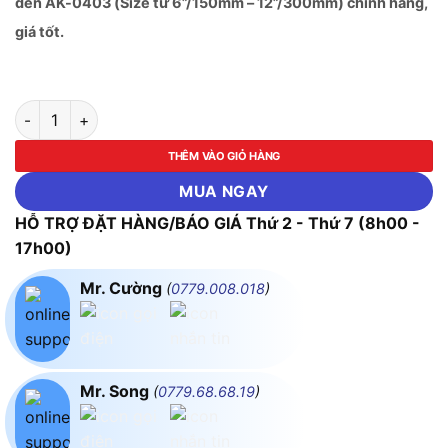
đến AK-0403 (Size từ 6”/150mm – 12”/300mm) chính hãng,
giá tốt.
Mỏ lết cao cấp Cán bọc nhựa chống trượt ASAKI-AK-0400 đến
THÊM VÀO GIỎ HÀNG
MUA NGAY
HỖ TRỢ ĐẶT HÀNG/BÁO GIÁ Thứ 2 - Thứ 7 (8h00 -
17h00)
Mr. Cường
(
0779.008.018
)
Mr. Song
(
0779.68.68.19
)