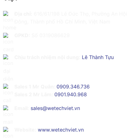
Địa chỉ:
616/61/198 Lê Đức Thọ, Phường An Hội
Đông, Thành phố Hồ Chí Minh, Việt Nam
GPKD:
Số 0319086629
Chịu trách nhiệm nội dung:
Lê Thành Tựu
Sales 1 Mr Quân:
0909.346.736
Sales 2 Mr Lâm:
0901.940.968
Email:
sales@wetechviet.vn
Website:
www.wetechviet.vn