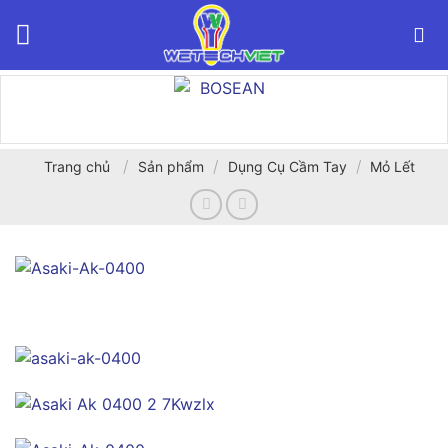
Bỏ
qua
nội
dung
/
/
/
Trang chủ
Sản phẩm
Dụng Cụ Cầm Tay
Mỏ Lết