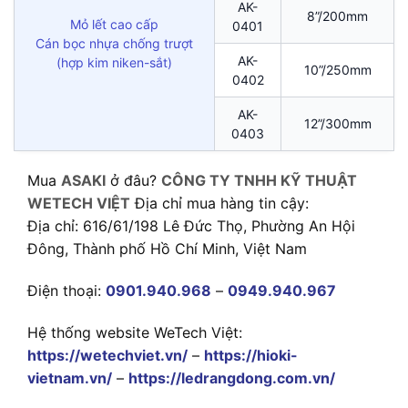
AK-
8”/200mm
Mỏ lết cao cấp
0401
Cán bọc nhựa chống trượt
AK-
(hợp kim niken-sắt)
10”/250mm
0402
AK-
12”/300mm
0403
Mua
ASAKI
ở đâu?
CÔNG TY TNHH KỸ THUẬT
WETECH VIỆT
Địa chỉ mua hàng tin cậy:
Địa chỉ: 616/61/198 Lê Đức Thọ, Phường An Hội
Đông, Thành phố Hồ Chí Minh, Việt Nam
Điện thoại:
0901.940.968
–
0949.940.967
Hệ thống website WeTech Việt:
https://wetechviet.vn/
–
https://hioki-
vietnam.vn/
–
https://ledrangdong.com.vn/