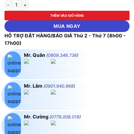
Lưỡi cưa thép AK-8718 số lượng
THÊM VÀO GIỎ HÀNG
MUA NGAY
HỖ TRỢ ĐẶT HÀNG/BÁO GIÁ Thứ 2 - Thứ 7 (8h00 -
17h00)
Mr. Quân
(
0909.346.736
)
Mr. Lâm
(
0901.940.968
)
Mr. Cường
(
0779.008.018
)