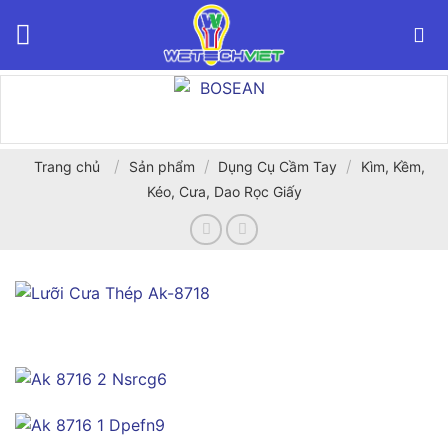
Bỏ
qua
nội
dung
/
/
/
Trang chủ
Sản phẩm
Dụng Cụ Cầm Tay
Kìm, Kềm,
Kéo, Cưa, Dao Rọc Giấy