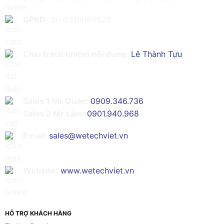
GPKD:
Số 0319086629
Chịu trách nhiệm nội dung:
Lê Thành Tựu
Sales 1 Mr Quân:
0909.346.736
Sales 2 Mr Lâm:
0901.940.968
Email:
sales@wetechviet.vn
Website:
www.wetechviet.vn
HỖ TRỢ KHÁCH HÀNG