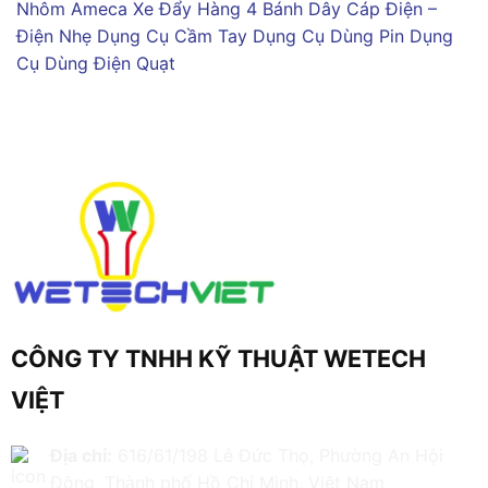
Nhôm Ameca
Xe Đẩy Hàng 4 Bánh
Dây Cáp Điện –
Điện Nhẹ
Dụng Cụ Cầm Tay
Dụng Cụ Dùng Pin
Dụng
Cụ Dùng Điện
Quạt
CÔNG TY TNHH KỸ THUẬT WETECH
VIỆT
Địa chỉ:
616/61/198 Lê Đức Thọ, Phường An Hội
Đông, Thành phố Hồ Chí Minh, Việt Nam