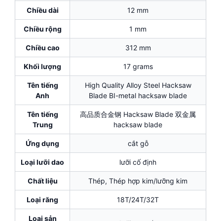
Chiều dài
12 mm
Chiều rộng
1 mm
Chiều cao
312 mm
Khối lượng
17 grams
Tên tiếng
High Quality Alloy Steel Hacksaw
Anh
Blade BI-metal hacksaw blade
Tên tiếng
高品质合金钢 Hacksaw Blade 双金属
Trung
hacksaw blade
Ứng dụng
cắt gỗ
Loại lưỡi dao
lưỡi cố định
Chất liệu
Thép, Thép hợp kim/lưỡng kim
Loại răng
18T/24T/32T
Loại sản