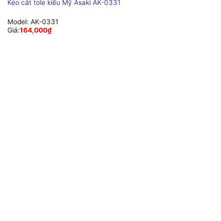
Kéo cắt tole kiểu Mỹ Asaki AK-0331
Model:
AK-0331
Giá:
164,000
₫