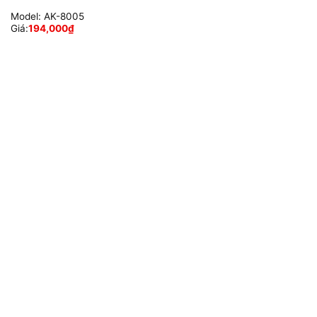
Model:
AK-8005
Giá:
194,000
₫