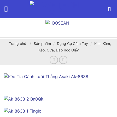
Bỏ
qua
nội
dung
/
/
/
Trang chủ
Sản phẩm
Dụng Cụ Cầm Tay
Kìm, Kềm,
Kéo, Cưa, Dao Rọc Giấy