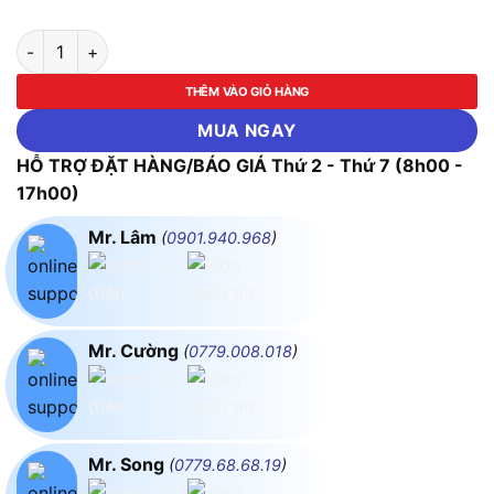
Kéo tỉa cành lưỡi thẳng ASAKI AK-8638 số lượng
THÊM VÀO GIỎ HÀNG
MUA NGAY
HỖ TRỢ ĐẶT HÀNG/BÁO GIÁ Thứ 2 - Thứ 7 (8h00 -
17h00)
Mr. Lâm
(
0901.940.968
)
Mr. Cường
(
0779.008.018
)
Mr. Song
(
0779.68.68.19
)