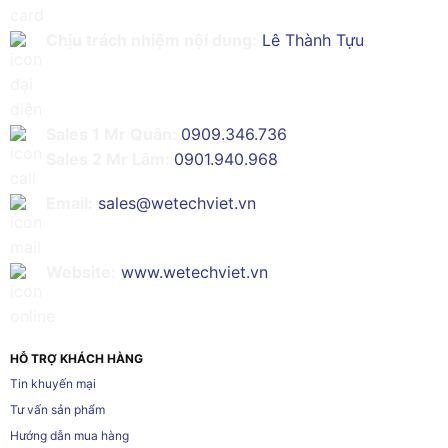
Chịu trách nhiệm nội dung:
Lê Thành Tựu
Sales 1 Mr Quân:
0909.346.736
Sales 2 Mr Lâm:
0901.940.968
Email:
sales@wetechviet.vn
Website:
www.wetechviet.vn
HỖ TRỢ KHÁCH HÀNG
Tin khuyến mại
Tư vấn sản phẩm
Hướng dẫn mua hàng