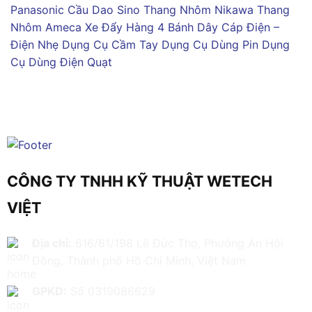
Panasonic
Cầu Dao Sino
Thang Nhôm Nikawa
Thang
Nhôm Ameca
Xe Đẩy Hàng 4 Bánh
Dây Cáp Điện –
Điện Nhẹ
Dụng Cụ Cầm Tay
Dụng Cụ Dùng Pin
Dụng
Cụ Dùng Điện
Quạt
CÔNG TY TNHH KỸ THUẬT WETECH
VIỆT
Địa chỉ:
616/61/198 Lê Đức Thọ, Phường An Hội
Đông, Thành phố Hồ Chí Minh, Việt Nam
GPKD:
Số 0319086629