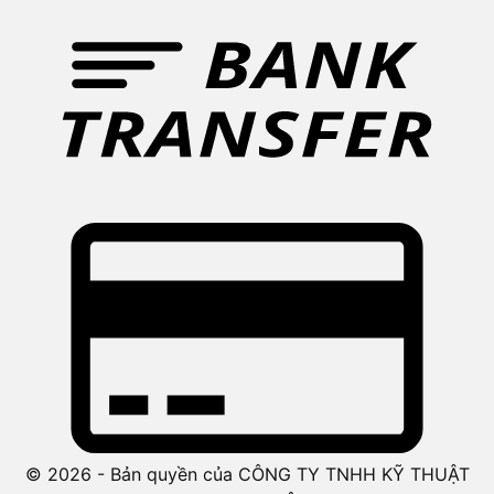
© 2026 - Bản quyền của CÔNG TY TNHH KỸ THUẬT