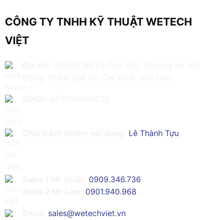
CÔNG TY TNHH KỸ THUẬT WETECH
VIỆT
Địa chỉ:
616/61/198 Lê Đức Thọ, Phường An Hội
Đông, Thành phố Hồ Chí Minh, Việt Nam
GPKD:
Số 0319086629
Chịu trách nhiệm nội dung:
Lê Thành Tựu
Sales 1 Mr Quân:
0909.346.736
Sales 2 Mr Lâm:
0901.940.968
Email:
sales@wetechviet.vn