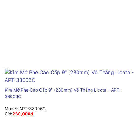
Kìm Mở Phe Cao Cấp 9″ (230mm) Vô Thẳng Licota – APT-
38006C
Model:
APT-38006C
Giá:
269,000
₫