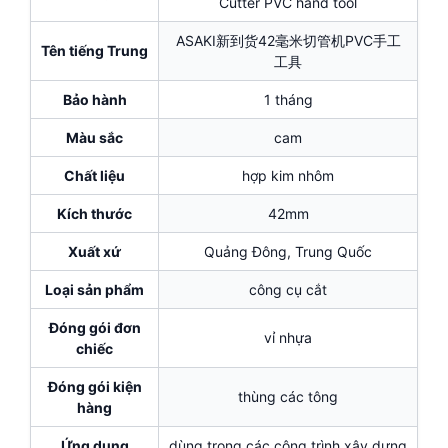
Cutter PVC hand tool
ASAKI新到货42毫米切管机PVC手工
Tên tiếng Trung
工具
Bảo hành
1 tháng
Màu sắc
cam
Chất liệu
hợp kim nhôm
Kích thước
42mm
Xuất xứ
Quảng Đông, Trung Quốc
Loại sản phẩm
công cụ cắt
Đóng gói đơn
vỉ nhựa
chiếc
Đóng gói kiện
thùng các tông
hàng
Ứng dụng
dùng trong các công trình xây dựng