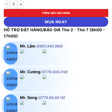
Kéo cắt ống nhựa PVC AK-0095 số lượng
THÊM VÀO GIỎ HÀNG
MUA NGAY
HỖ TRỢ ĐẶT HÀNG/BÁO GIÁ Thứ 2 - Thứ 7 (8h00 -
17h00)
Mr. Lâm
(
0901.940.968
)
Mr. Cường
(
0779.008.018
)
Mr. Song
(
0779.68.68.19
)