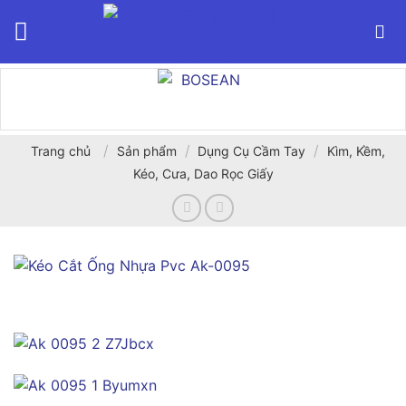
Bỏ
qua
nội
dung
/
/
/
Trang chủ
Sản phẩm
Dụng Cụ Cầm Tay
Kìm, Kềm,
Kéo, Cưa, Dao Rọc Giấy