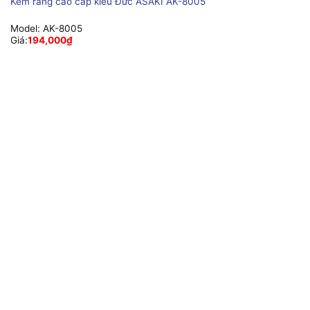
Kềm răng cao cấp kiểu Đức ASAKI AK-8005
Model:
AK-8005
Giá:
194,000
₫