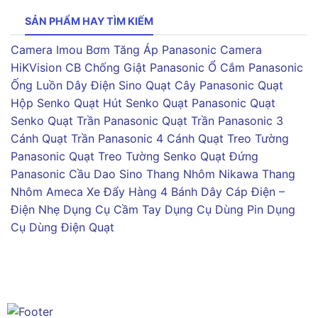
SẢN PHẨM HAY TÌM KIẾM
Camera Imou
Bơm Tăng Áp Panasonic
Camera
HiKVision
CB Chống Giật Panasonic
Ổ Cắm Panasonic
Ống Luồn Dây Điện Sino
Quạt Cây Panasonic
Quạt
Hộp Senko
Quạt Hút Senko
Quạt Panasonic
Quạt
Senko
Quạt Trần Panasonic
Quạt Trần Panasonic 3
Cánh
Quạt Trần Panasonic 4 Cánh
Quạt Treo Tường
Panasonic
Quạt Treo Tường Senko
Quạt Đứng
Panasonic
Cầu Dao Sino
Thang Nhôm Nikawa
Thang
Nhôm Ameca
Xe Đẩy Hàng 4 Bánh
Dây Cáp Điện –
Điện Nhẹ
Dụng Cụ Cầm Tay
Dụng Cụ Dùng Pin
Dụng
Cụ Dùng Điện
Quạt