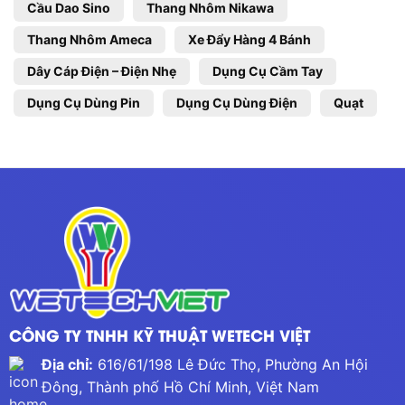
Cầu Dao Sino
Thang Nhôm Nikawa
Thang Nhôm Ameca
Xe Đẩy Hàng 4 Bánh
Dây Cáp Điện – Điện Nhẹ
Dụng Cụ Cầm Tay
Dụng Cụ Dùng Pin
Dụng Cụ Dùng Điện
Quạt
CÔNG TY TNHH KỸ THUẬT WETECH VIỆT
Địa chỉ:
616/61/198 Lê Đức Thọ, Phường An Hội
Đông, Thành phố Hồ Chí Minh, Việt Nam