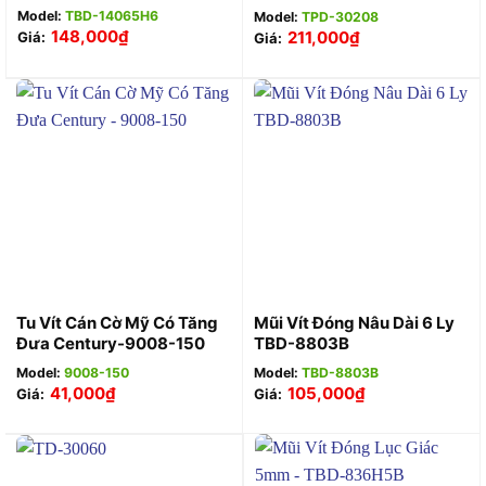
Model:
TBD-14065H6
Model:
TPD-30208
148,000
₫
211,000
₫
Giá:
Giá:
Tu Vít Cán Cờ Mỹ Có Tăng
Mũi Vít Đóng Nâu Dài 6 Ly
Đưa Century-9008-150
TBD-8803B
Model:
9008-150
Model:
TBD-8803B
41,000
₫
105,000
₫
Giá:
Giá: