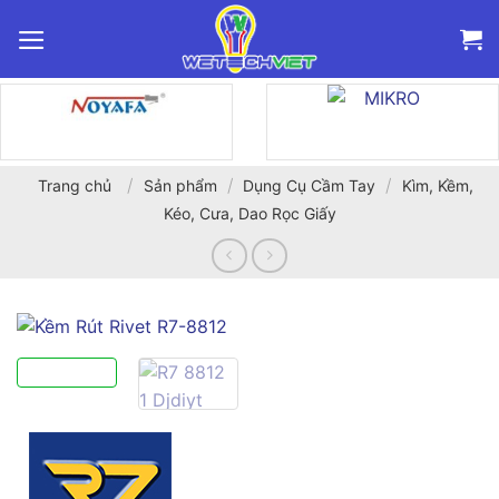
Bỏ
qua
nội
dung
/
/
/
Trang chủ
Sản phẩm
Dụng Cụ Cầm Tay
Kìm, Kềm,
Kéo, Cưa, Dao Rọc Giấy