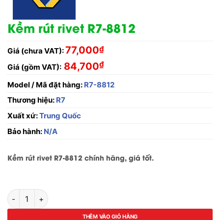
Kềm rút rivet R7-8812
77,000
₫
Giá (chưa VAT):
₫
84,700
Giá (gồm VAT):
Model / Mã đặt hàng:
R7-8812
Thương hiệu:
R7
Xuất xứ:
Trung Quốc
Bảo hành:
N/A
Kềm rút rivet R7-8812 chính hãng, giá tốt.
Kềm rút rivet R7-8812 số lượng
THÊM VÀO GIỎ HÀNG