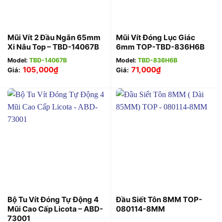
Mũi Vít 2 Đầu Ngắn 65mm
Mũi Vít Đóng Lục Giác
Xi Nâu Top – TBD-14067B
6mm TOP-TBD-836H6B
Model:
TBD-14067B
Model:
TBD-836H6B
105,000
₫
71,000
₫
Giá:
Giá:
Bộ Tu Vít Đóng Tự Động 4
Đầu Siết Tôn 8MM TOP-
Mũi Cao Cấp Licota – ABD-
080114-8MM
73001