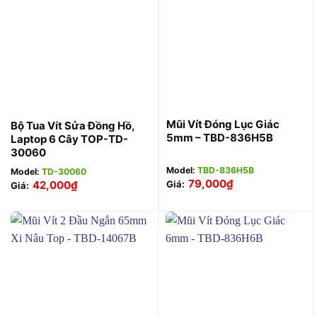
Mũi Vít Đóng Lục Giác
Bộ Tua Vít Sửa Đồng Hồ,
5mm – TBD-836H5B
Laptop 6 Cây TOP-TD-
30060
Model:
TBD-836H5B
Model:
TD-30060
79,000
₫
42,000
₫
Giá:
Giá: