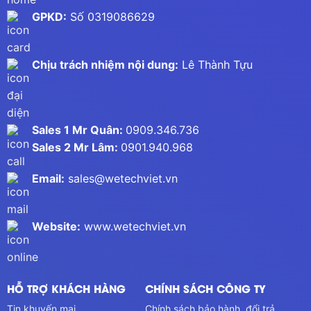
GPKD:
Số 0319086629
Chịu trách nhiệm nội dung:
Lê Thành Tựu
Sales 1 Mr Quân:
0909.346.736
Sales 2 Mr Lâm:
0901.940.968
Email:
sales@wetechviet.vn
Website:
www.wetechviet.vn
HỖ TRỢ KHÁCH HÀNG
CHÍNH SÁCH CÔNG TY
Tin khuyến mại
Chính sách bảo hành, đổi trả