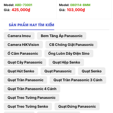
Model:
ABD-73001
Model:
080114-8MM
425,000
₫
103,000
₫
Giá:
Giá:
SẢN PHẨM HAY TÌM KIẾM
Camera Imou
Bơm Tăng Áp Panasonic
Camera HiKVision
CB Chống Giật Panasonic
Ổ Cắm Panasonic
Ống Luồn Dây Điện Sino
Quạt Cây Panasonic
Quạt Hộp Senko
Quạt Hút Senko
Quạt Panasonic
Quạt Senko
Quạt Trần Panasonic
Quạt Trần Panasonic 3 Cánh
Quạt Trần Panasonic 4 Cánh
Quạt Treo Tường Panasonic
Quạt Treo Tường Senko
Quạt Đứng Panasonic