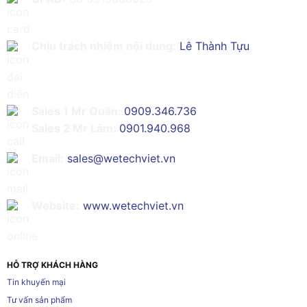
Chịu trách nhiệm nội dung:
Lê Thành Tựu
Sales 1 Mr Quân:
0909.346.736
Sales 2 Mr Lâm:
0901.940.968
Email:
sales@wetechviet.vn
Website:
www.wetechviet.vn
HỖ TRỢ KHÁCH HÀNG
Tin khuyến mại
Tư vấn sản phẩm