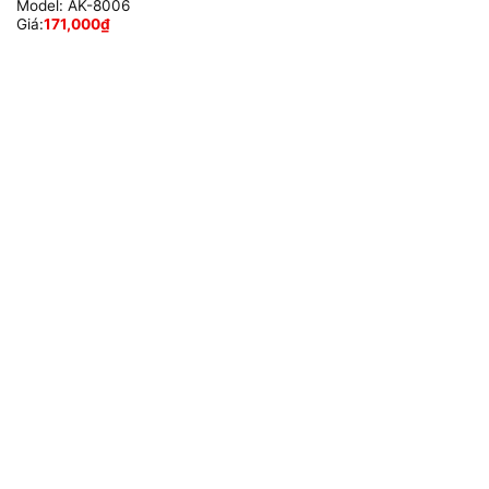
Model:
AK-8006
Giá:
171,000
₫