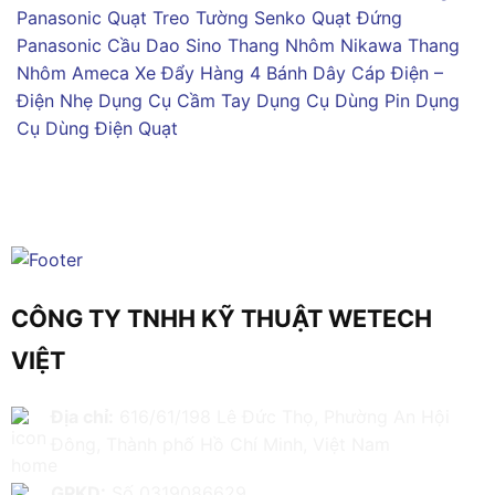
Panasonic
Quạt Treo Tường Senko
Quạt Đứng
Panasonic
Cầu Dao Sino
Thang Nhôm Nikawa
Thang
Nhôm Ameca
Xe Đẩy Hàng 4 Bánh
Dây Cáp Điện –
Điện Nhẹ
Dụng Cụ Cầm Tay
Dụng Cụ Dùng Pin
Dụng
Cụ Dùng Điện
Quạt
CÔNG TY TNHH KỸ THUẬT WETECH
VIỆT
Địa chỉ:
616/61/198 Lê Đức Thọ, Phường An Hội
Đông, Thành phố Hồ Chí Minh, Việt Nam
GPKD:
Số 0319086629