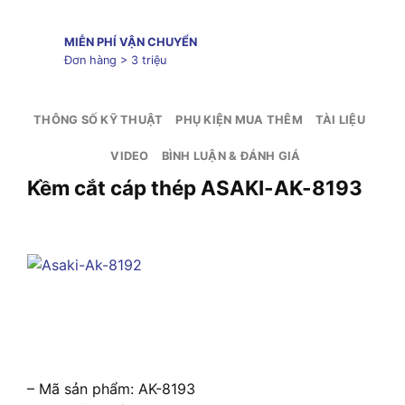
MIỄN PHÍ VẬN CHUYỂN
Đơn hàng > 3 triệu
THÔNG SỐ KỸ THUẬT
PHỤ KIỆN MUA THÊM
TÀI LIỆU
VIDEO
BÌNH LUẬN & ĐÁNH GIÁ
Kềm cắt cáp thép ASAKI-AK-8193
– Mã sản phẩm: AK-8193