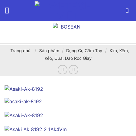
Bỏ
qua
nội
dung
/
/
/
Trang chủ
Sản phẩm
Dụng Cụ Cầm Tay
Kìm, Kềm,
Kéo, Cưa, Dao Rọc Giấy