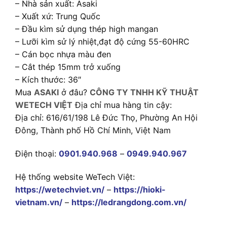
– Nhà sản xuất: Asaki
– Xuất xứ: Trung Quốc
– Đầu kìm sử dụng thép high mangan
– Lưỡi kìm sử lý nhiệt,đạt độ cứng 55-60HRC
– Cán bọc nhựa màu đen
– Cắt thép 15mm trở xuống
– Kích thước: 36″
Mua
ASAKI
ở đâu?
CÔNG TY TNHH KỸ THUẬT
WETECH VIỆT
Địa chỉ mua hàng tin cậy:
Địa chỉ: 616/61/198 Lê Đức Thọ, Phường An Hội
Đông, Thành phố Hồ Chí Minh, Việt Nam
Điện thoại:
0901.940.968
–
0949.940.967
Hệ thống website WeTech Việt:
https://wetechviet.vn/
–
https://hioki-
vietnam.vn/
–
https://ledrangdong.com.vn/