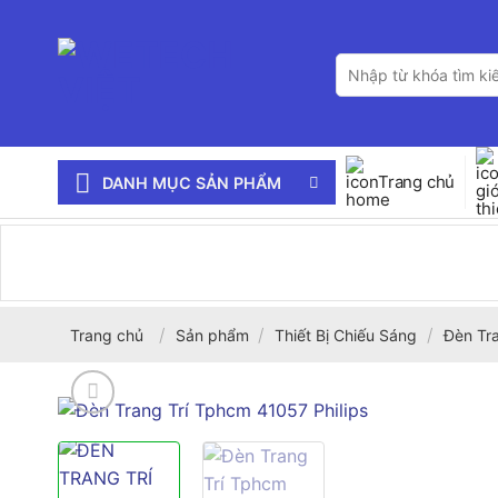
Bỏ
qua
Tìm
nội
kiếm:
dung
Trang chủ
DANH MỤC SẢN PHẨM
/
/
/
Trang chủ
Sản phẩm
Thiết Bị Chiếu Sáng
Đèn Tra