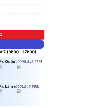
ợng
NG
 7 (8h00 - 17h00)
Mr. Quân
(
0909.346.736
)
Mr. Lâm
(
0901.940.968
)