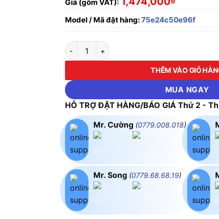
1,474,000
Giá (gồm VAT):
Model / Mã đặt hàng:
75e24c50e96f
ĐÈN TRANG TRÍ TPHCM 41057 PHILIPS số lư
THÊM VÀO GIỎ HÀ
MUA NGAY
HỖ TRỢ ĐẶT HÀNG/BÁO GIÁ Thứ 2 - Thứ
Mr. Cường
(
0779.008.018
)
Mr. Song
(
0779.68.68.19
)