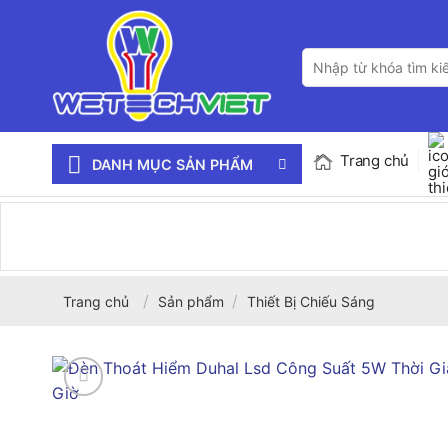
Bỏ
qua
Tìm
nội
kiếm:
dung
Trang chủ
DANH MỤC SẢN PHẨM
/
/
Trang chủ
Sản phẩm
Thiết Bị Chiếu Sáng