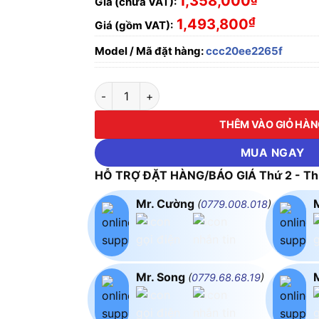
1,358,000
Giá (chưa VAT):
₫
1,493,800
Giá (gồm VAT):
Model / Mã đặt hàng:
ccc20ee2265f
ĐÈN THOÁT HIỂM DUHAL LSD CÔNG SUẤT 5W 
THÊM VÀO GIỎ HÀ
MUA NGAY
HỖ TRỢ ĐẶT HÀNG/BÁO GIÁ Thứ 2 - Thứ
Mr. Cường
(
0779.008.018
)
Mr. Song
(
0779.68.68.19
)