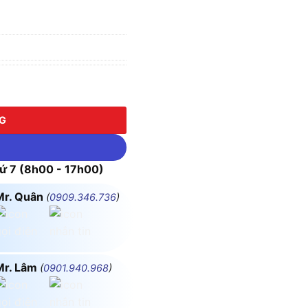
THỜI GIAN LƯU ĐIỆN 3 GIỜ số lượng
NG
 7 (8h00 - 17h00)
Mr. Quân
(
0909.346.736
)
Mr. Lâm
(
0901.940.968
)