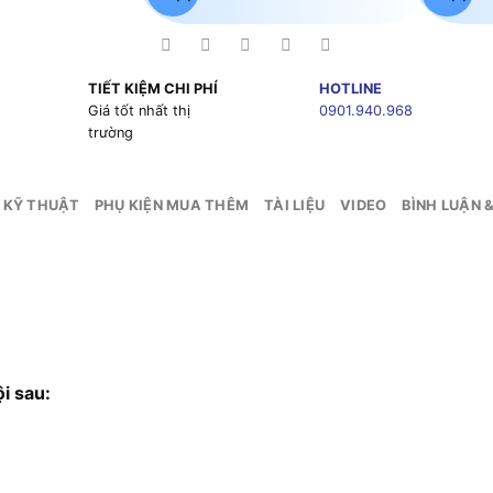
TIẾT KIỆM CHI PHÍ
HOTLINE
g
Giá tốt nhất thị
0901.940.968
trường
 KỸ THUẬT
PHỤ KIỆN MUA THÊM
TÀI LIỆU
VIDEO
BÌNH LUẬN 
i sau: