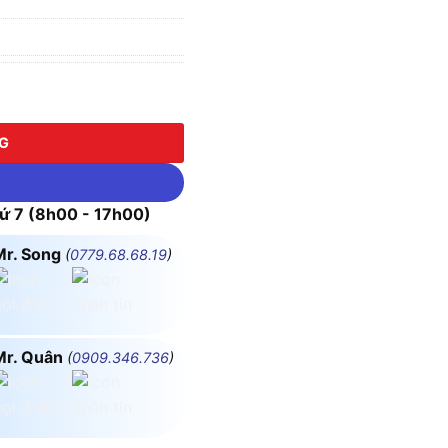
ARAGON số lượng
NG
 7 (8h00 - 17h00)
Mr. Song
(
0779.68.68.19
)
Mr. Quân
(
0909.346.736
)