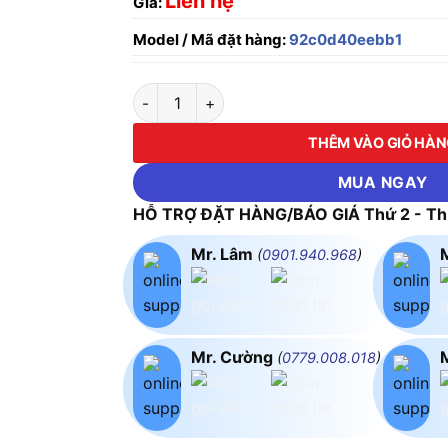
Liên hệ
Giá:
Model / Mã đặt hàng:
92c0d40eebb1
ĐÈN PHA KHÔNG THẤM NƯỚC POLI15065L P
THÊM VÀO GIỎ HÀ
MUA NGAY
HỖ TRỢ ĐẶT HÀNG/BÁO GIÁ Thứ 2 - Thứ
Mr. Lâm
(
0901.940.968
)
Mr. Cường
(
0779.008.018
)