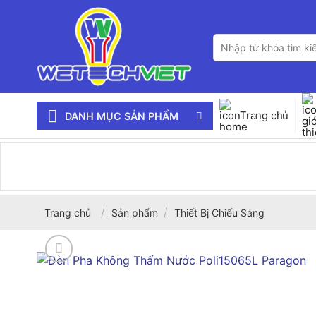
Bỏ
qua
Tìm
nội
kiếm:
dung
Trang chủ
DANH MỤC SẢN PHẨM
/
/
Trang chủ
Sản phẩm
Thiết Bị Chiếu Sáng