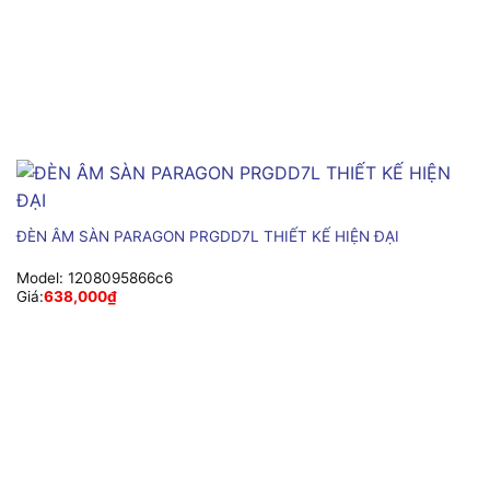
ĐÈN ÂM SÀN PARAGON PRGDD7L THIẾT KẾ HIỆN ĐẠI
Model:
1208095866c6
Giá:
638,000
₫