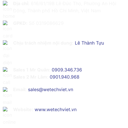
Địa chỉ:
616/61/198 Lê Đức Thọ, Phường An Hội
Đông, Thành phố Hồ Chí Minh, Việt Nam
GPKD:
Số 0319086629
Chịu trách nhiệm nội dung:
Lê Thành Tựu
Sales 1 Mr Quân:
0909.346.736
Sales 2 Mr Lâm:
0901.940.968
Email:
sales@wetechviet.vn
Website:
www.wetechviet.vn