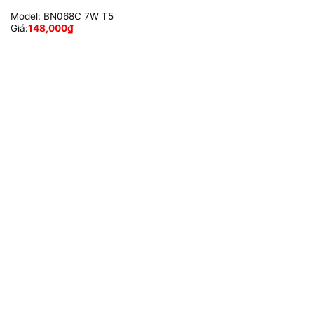
Model:
BN068C 7W T5
Giá:
148,000
₫