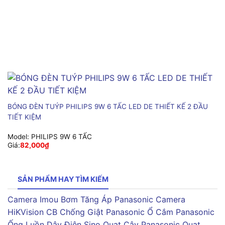
BÓNG ĐÈN TUÝP PHILIPS 9W 6 TẤC LED DE THIẾT KẾ 2 ĐẦU
TIẾT KIỆM
Model:
PHILIPS 9W 6 TẤC
Giá:
82,000
₫
SẢN PHẨM HAY TÌM KIẾM
Camera Imou
Bơm Tăng Áp Panasonic
Camera
HiKVision
CB Chống Giật Panasonic
Ổ Cắm Panasonic
Ống Luồn Dây Điện Sino
Quạt Cây Panasonic
Quạt