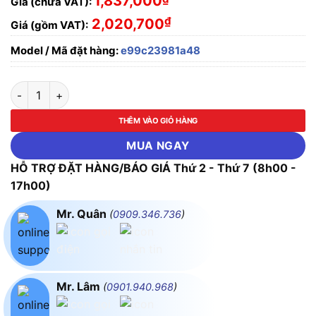
1,837,000
Giá (chưa VAT):
₫
2,020,700
Giá (gồm VAT):
Model / Mã đặt hàng:
e99c23981a48
ĐÈN PHA 250W KHÔNG THẤM NƯỚC BÓNG SODIUM PARAGON
THÊM VÀO GIỎ HÀNG
MUA NGAY
HỖ TRỢ ĐẶT HÀNG/BÁO GIÁ Thứ 2 - Thứ 7 (8h00 -
17h00)
Mr. Quân
(
0909.346.736
)
Mr. Lâm
(
0901.940.968
)