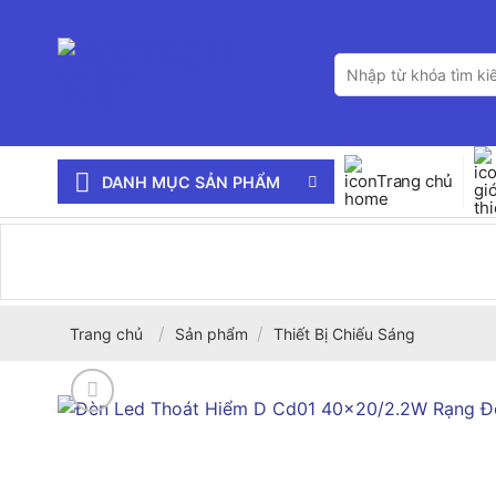
Bỏ
qua
Tìm
nội
kiếm:
dung
Trang chủ
DANH MỤC SẢN PHẨM
/
/
Trang chủ
Sản phẩm
Thiết Bị Chiếu Sáng