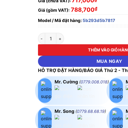
717,000
Giá (chưa VAT):
₫
788,700
Giá (gồm VAT):
Model / Mã đặt hàng:
5b293d5b7817
ĐÈN LED THOÁT HIỂM D CD01 40×20/2.2W R
THÊM VÀO GIỎ HÀ
MUA NGAY
HỖ TRỢ ĐẶT HÀNG/BÁO GIÁ Thứ 2 - Thứ
Mr. Cường
(
0779.008.018
)
Mr. Song
(
0779.68.68.19
)