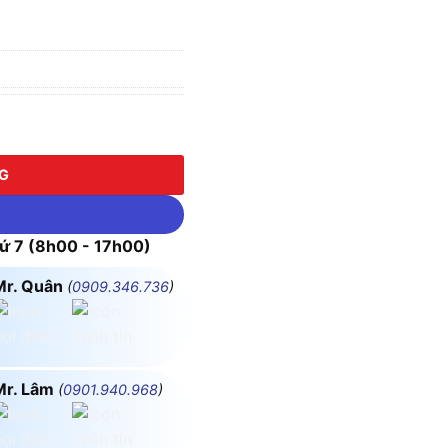
ẠNG ĐÔNG 2 MẶT số lượng
NG
 7 (8h00 - 17h00)
Mr. Quân
(
0909.346.736
)
Mr. Lâm
(
0901.940.968
)