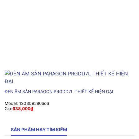
ĐÈN ÂM SÀN PARAGON PRGDD7L THIẾT KẾ HIỆN ĐẠI
Model:
1208095866c6
Giá:
638,000
₫
SẢN PHẨM HAY TÌM KIẾM