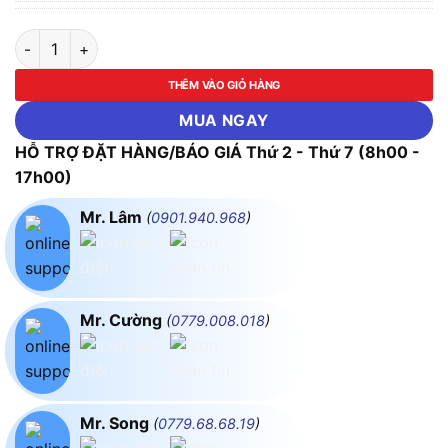
ĐÈN LED MPE DEFORMABLE LIGHT số lượng
THÊM VÀO GIỎ HÀNG
MUA NGAY
HỖ TRỢ ĐẶT HÀNG/BÁO GIÁ Thứ 2 - Thứ 7 (8h00 -
17h00)
Mr. Lâm
(
0901.940.968
)
Mr. Cường
(
0779.008.018
)
Mr. Song
(
0779.68.68.19
)