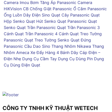
Camera Imou
Bơm Tăng Áp Panasonic
Camera
HiKVision
CB Chống Giật Panasonic
Ổ Cắm Panasonic
Ống Luồn Dây Điện Sino
Quạt Cây Panasonic
Quạt
Hộp Senko
Quạt Hút Senko
Quạt Panasonic
Quạt
Senko
Quạt Trần Panasonic
Quạt Trần Panasonic 3
Cánh
Quạt Trần Panasonic 4 Cánh
Quạt Treo Tường
Panasonic
Quạt Treo Tường Senko
Quạt Đứng
Panasonic
Cầu Dao Sino
Thang Nhôm Nikawa
Thang
Nhôm Ameca
Xe Đẩy Hàng 4 Bánh
Dây Cáp Điện –
Điện Nhẹ
Dụng Cụ Cầm Tay
Dụng Cụ Dùng Pin
Dụng
Cụ Dùng Điện
Quạt
CÔNG TY TNHH KỸ THUẬT WETECH