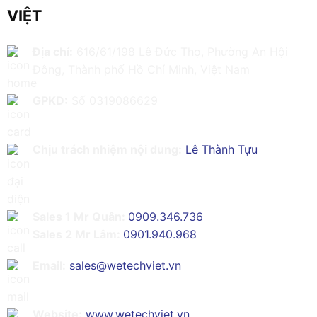
VIỆT
Địa chỉ:
616/61/198 Lê Đức Thọ, Phường An Hội
Đông, Thành phố Hồ Chí Minh, Việt Nam
GPKD:
Số 0319086629
Chịu trách nhiệm nội dung:
Lê Thành Tựu
Sales 1 Mr Quân:
0909.346.736
Sales 2 Mr Lâm:
0901.940.968
Email:
sales@wetechviet.vn
Website:
www.wetechviet.vn