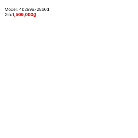
Model:
4b299e728b6d
Giá:
1,509,000
₫