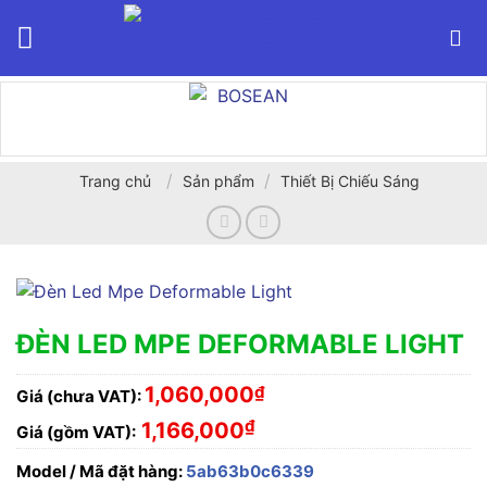
Bỏ
qua
nội
dung
/
/
Trang chủ
Sản phẩm
Thiết Bị Chiếu Sáng
ĐÈN LED MPE DEFORMABLE LIGHT
1,060,000
₫
Giá (chưa VAT):
₫
1,166,000
Giá (gồm VAT):
Model / Mã đặt hàng:
5ab63b0c6339