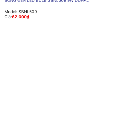
BÓNG ĐÈN LED BULB SBNL509 9W DUHAL
Model:
SBNL509
Giá:
62,000
₫