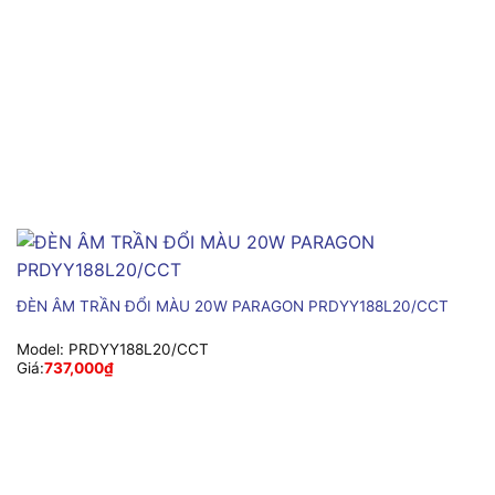
ĐÈN ÂM TRẦN ĐỔI MÀU 20W PARAGON PRDYY188L20/CCT
Model:
PRDYY188L20/CCT
Giá:
737,000
₫