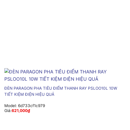
ĐÈN PARAGON PHA TIÊU ĐIỂM THANH RAY PSLOO10L 10W
TIẾT KIỆM ĐIỆN HIỆU QUẢ
Model:
6d733cf1c979
Giá:
621,000
₫