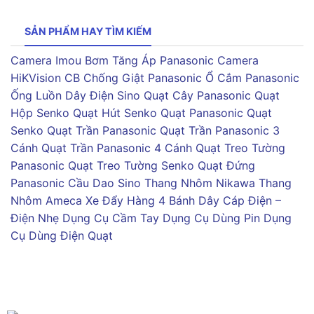
SẢN PHẨM HAY TÌM KIẾM
Camera Imou
Bơm Tăng Áp Panasonic
Camera
HiKVision
CB Chống Giật Panasonic
Ổ Cắm Panasonic
Ống Luồn Dây Điện Sino
Quạt Cây Panasonic
Quạt
Hộp Senko
Quạt Hút Senko
Quạt Panasonic
Quạt
Senko
Quạt Trần Panasonic
Quạt Trần Panasonic 3
Cánh
Quạt Trần Panasonic 4 Cánh
Quạt Treo Tường
Panasonic
Quạt Treo Tường Senko
Quạt Đứng
Panasonic
Cầu Dao Sino
Thang Nhôm Nikawa
Thang
Nhôm Ameca
Xe Đẩy Hàng 4 Bánh
Dây Cáp Điện –
Điện Nhẹ
Dụng Cụ Cầm Tay
Dụng Cụ Dùng Pin
Dụng
Cụ Dùng Điện
Quạt