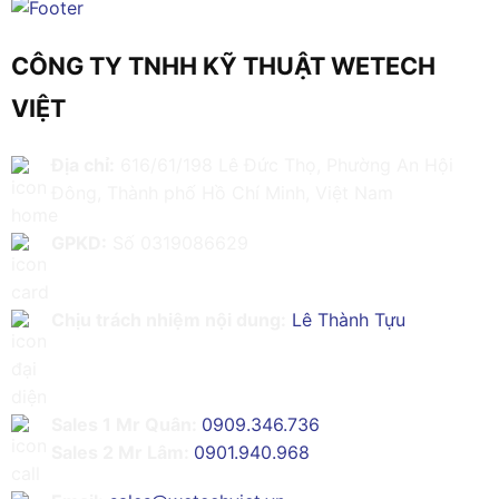
CÔNG TY TNHH KỸ THUẬT WETECH
VIỆT
Địa chỉ:
616/61/198 Lê Đức Thọ, Phường An Hội
Đông, Thành phố Hồ Chí Minh, Việt Nam
GPKD:
Số 0319086629
Chịu trách nhiệm nội dung:
Lê Thành Tựu
Sales 1 Mr Quân:
0909.346.736
Sales 2 Mr Lâm:
0901.940.968