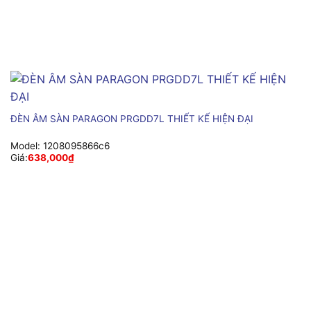
ĐÈN ÂM SÀN PARAGON PRGDD7L THIẾT KẾ HIỆN ĐẠI
Model:
1208095866c6
Giá:
638,000
₫