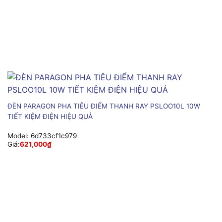
ĐÈN PARAGON PHA TIÊU ĐIỂM THANH RAY PSLOO10L 10W
TIẾT KIỆM ĐIỆN HIỆU QUẢ
Model:
6d733cf1c979
Giá:
621,000
₫