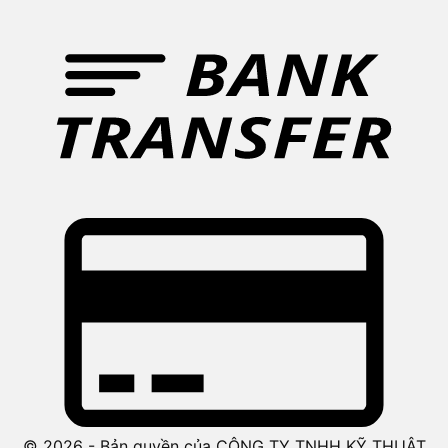
© 2026 - Bản quyền của CÔNG TY TNHH KỸ THUẬT