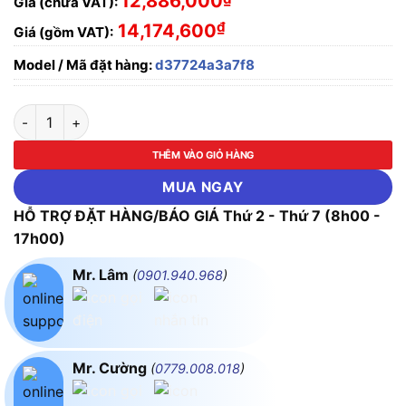
12,886,000
Giá (chưa VAT):
₫
14,174,600
Giá (gồm VAT):
Model / Mã đặt hàng:
d37724a3a7f8
ĐÈN LED CHỐNG NỔ CÔNG NGHIỆP DUHAL DCN2001 CÔNG S
THÊM VÀO GIỎ HÀNG
MUA NGAY
HỖ TRỢ ĐẶT HÀNG/BÁO GIÁ Thứ 2 - Thứ 7 (8h00 -
17h00)
Mr. Lâm
(
0901.940.968
)
Mr. Cường
(
0779.008.018
)