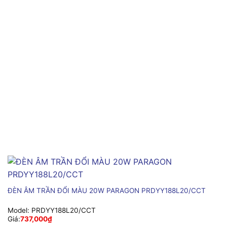
ĐÈN ÂM TRẦN ĐỔI MÀU 20W PARAGON PRDYY188L20/CCT
Model:
PRDYY188L20/CCT
Giá:
737,000
₫