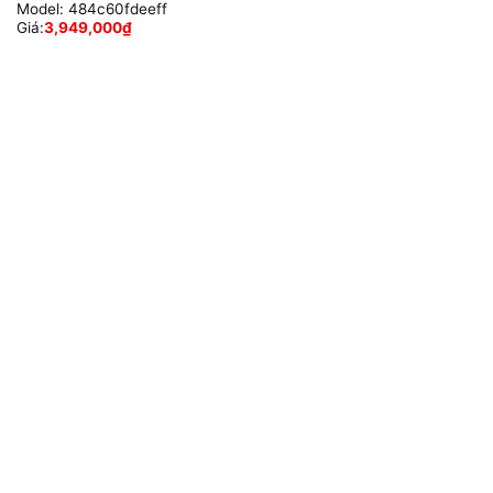
Model:
484c60fdeeff
Giá:
3,949,000
₫