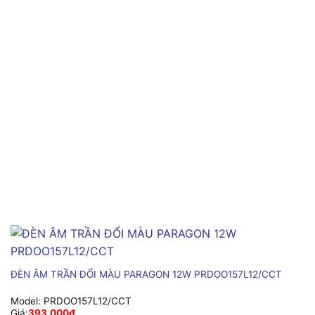
ĐÈN ÂM TRẦN ĐỔI MÀU PARAGON 12W PRDOO157L12/CCT
Model:
PRDOO157L12/CCT
Giá:
393,000
₫