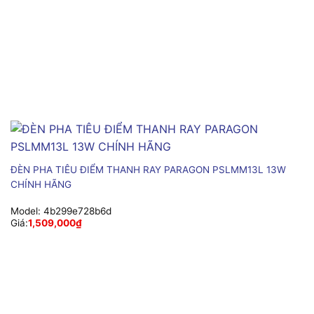
ĐÈN PHA TIÊU ĐIỂM THANH RAY PARAGON PSLMM13L 13W
CHÍNH HÃNG
Model:
4b299e728b6d
Giá:
1,509,000
₫