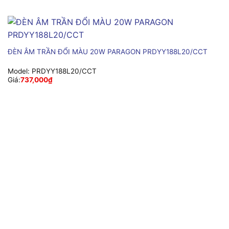
ĐÈN ÂM TRẦN ĐỔI MÀU 20W PARAGON PRDYY188L20/CCT
Model:
PRDYY188L20/CCT
Giá:
737,000
₫