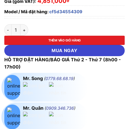
4,851,000
Giá (gồm VAT):
Model / Mã đặt hàng:
cf5d34554309
ĐÈN CHÙM PHILIPS MANG PHONG CÁCH ĐƯƠNG ĐẠI 30376 2
THÊM VÀO GIỎ HÀNG
MUA NGAY
HỖ TRỢ ĐẶT HÀNG/BÁO GIÁ Thứ 2 - Thứ 7 (8h00 -
17h00)
Mr. Song
(
0779.68.68.19
)
Mr. Quân
(
0909.346.736
)