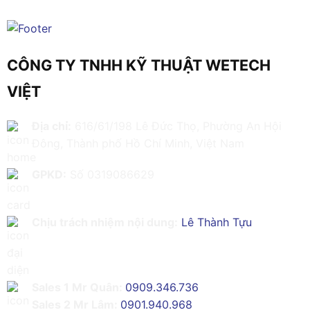
CÔNG TY TNHH KỸ THUẬT WETECH
VIỆT
Địa chỉ:
616/61/198 Lê Đức Thọ, Phường An Hội
Đông, Thành phố Hồ Chí Minh, Việt Nam
GPKD:
Số 0319086629
Chịu trách nhiệm nội dung:
Lê Thành Tựu
Sales 1 Mr Quân:
0909.346.736
Sales 2 Mr Lâm:
0901.940.968