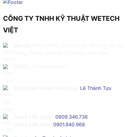
CÔNG TY TNHH KỸ THUẬT WETECH
VIỆT
Địa chỉ:
616/61/198 Lê Đức Thọ, Phường An Hội
Đông, Thành phố Hồ Chí Minh, Việt Nam
GPKD:
Số 0319086629
Chịu trách nhiệm nội dung:
Lê Thành Tựu
Sales 1 Mr Quân:
0909.346.736
Sales 2 Mr Lâm:
0901.940.968