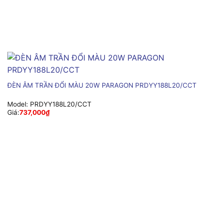
ĐÈN ÂM TRẦN ĐỔI MÀU 20W PARAGON PRDYY188L20/CCT
Model:
PRDYY188L20/CCT
Giá:
737,000
₫