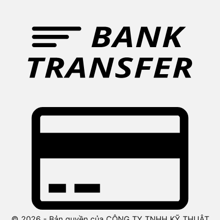
© 2026 - Bản quyền của CÔNG TY TNHH KỸ THUẬT