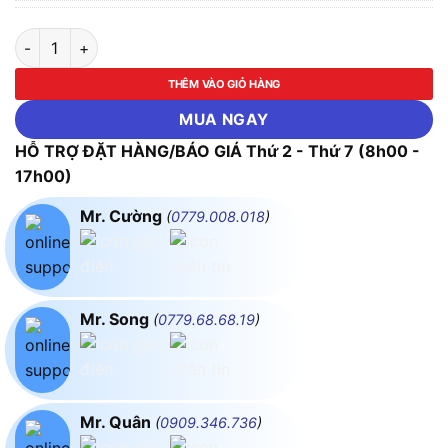
BÓNG ĐÈN ĐƯỜNG 80W DUHAL SDLT080 số lượng
THÊM VÀO GIỎ HÀNG
MUA NGAY
HỖ TRỢ ĐẶT HÀNG/BÁO GIÁ Thứ 2 - Thứ 7 (8h00 -
17h00)
Mr. Cường
(
0779.008.018
)
Mr. Song
(
0779.68.68.19
)
Mr. Quân
(
0909.346.736
)