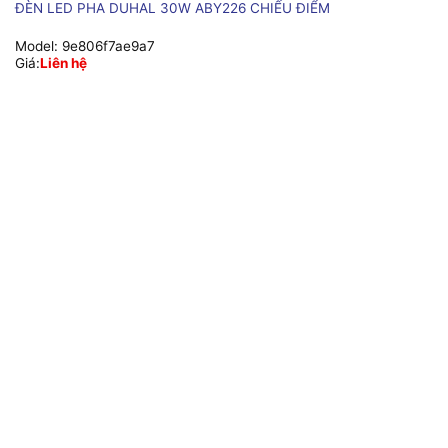
ĐÈN LED PHA DUHAL 30W ABY226 CHIẾU ĐIỂM
Model:
9e806f7ae9a7
Giá:
Liên hệ