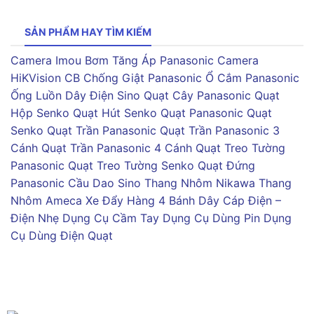
SẢN PHẨM HAY TÌM KIẾM
Camera Imou
Bơm Tăng Áp Panasonic
Camera
HiKVision
CB Chống Giật Panasonic
Ổ Cắm Panasonic
Ống Luồn Dây Điện Sino
Quạt Cây Panasonic
Quạt
Hộp Senko
Quạt Hút Senko
Quạt Panasonic
Quạt
Senko
Quạt Trần Panasonic
Quạt Trần Panasonic 3
Cánh
Quạt Trần Panasonic 4 Cánh
Quạt Treo Tường
Panasonic
Quạt Treo Tường Senko
Quạt Đứng
Panasonic
Cầu Dao Sino
Thang Nhôm Nikawa
Thang
Nhôm Ameca
Xe Đẩy Hàng 4 Bánh
Dây Cáp Điện –
Điện Nhẹ
Dụng Cụ Cầm Tay
Dụng Cụ Dùng Pin
Dụng
Cụ Dùng Điện
Quạt