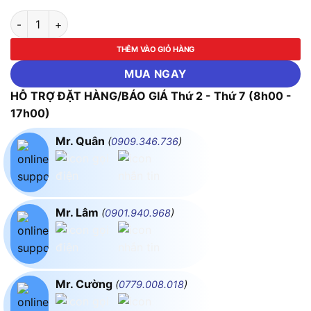
Bộ tuýp 1/2" 12 cạnh 10 chi tiết ( Xi bóng ) ASAKI-AK-9769 số
THÊM VÀO GIỎ HÀNG
MUA NGAY
HỖ TRỢ ĐẶT HÀNG/BÁO GIÁ Thứ 2 - Thứ 7 (8h00 -
17h00)
Mr. Quân
(
0909.346.736
)
Mr. Lâm
(
0901.940.968
)
Mr. Cường
(
0779.008.018
)