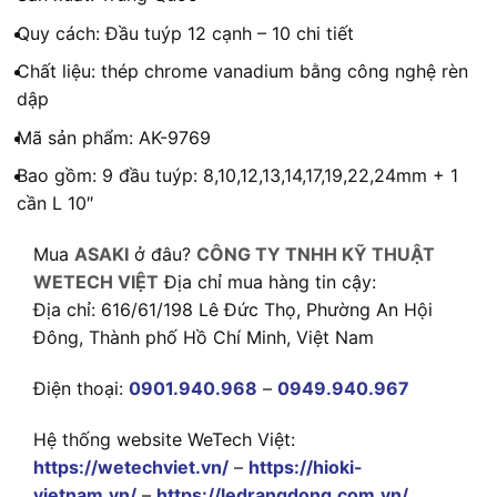
Quy cách: Đầu tuýp 12 cạnh – 10 chi tiết
Chất liệu: thép chrome vanadium bằng công nghệ rèn
dập
Mã sản phẩm: AK-9769
Bao gồm: 9 đầu tuýp: 8,10,12,13,14,17,19,22,24mm + 1
cần L 10″
Mua
ASAKI
ở đâu?
CÔNG TY TNHH KỸ THUẬT
WETECH VIỆT
Địa chỉ mua hàng tin cậy:
Địa chỉ: 616/61/198 Lê Đức Thọ, Phường An Hội
Đông, Thành phố Hồ Chí Minh, Việt Nam
Điện thoại:
0901.940.968
–
0949.940.967
Hệ thống website WeTech Việt:
https://wetechviet.vn/
–
https://hioki-
vietnam.vn/
–
https://ledrangdong.com.vn/