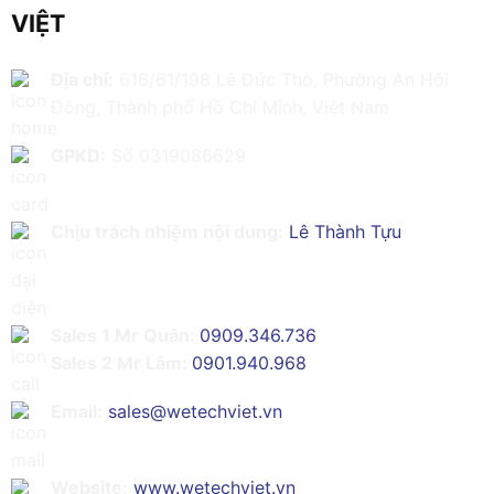
VIỆT
Địa chỉ:
616/61/198 Lê Đức Thọ, Phường An Hội
Đông, Thành phố Hồ Chí Minh, Việt Nam
GPKD:
Số 0319086629
Chịu trách nhiệm nội dung:
Lê Thành Tựu
Sales 1 Mr Quân:
0909.346.736
Sales 2 Mr Lâm:
0901.940.968
Email:
sales@wetechviet.vn
Website:
www.wetechviet.vn