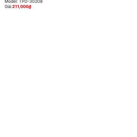
Model:
TPD-30208
Giá:
211,000
₫