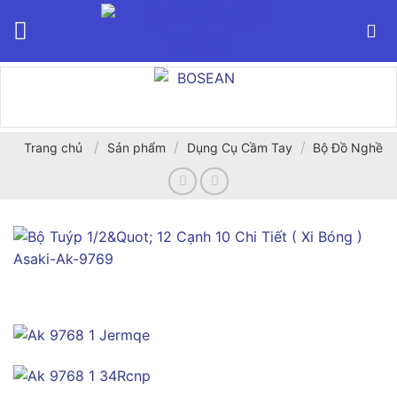
Bỏ
qua
nội
dung
/
/
/
Trang chủ
Sản phẩm
Dụng Cụ Cầm Tay
Bộ Đồ Nghề