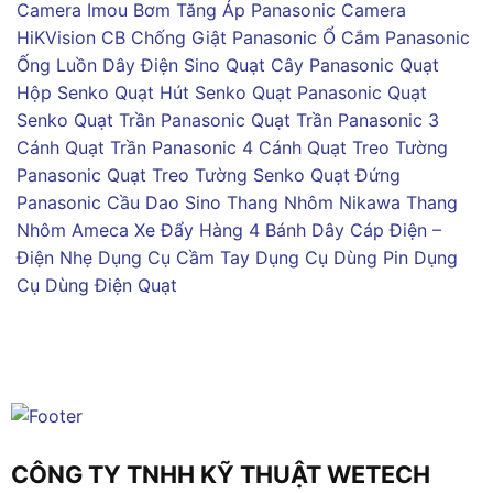
Camera Imou
Bơm Tăng Áp Panasonic
Camera
HiKVision
CB Chống Giật Panasonic
Ổ Cắm Panasonic
Ống Luồn Dây Điện Sino
Quạt Cây Panasonic
Quạt
Hộp Senko
Quạt Hút Senko
Quạt Panasonic
Quạt
Senko
Quạt Trần Panasonic
Quạt Trần Panasonic 3
Cánh
Quạt Trần Panasonic 4 Cánh
Quạt Treo Tường
Panasonic
Quạt Treo Tường Senko
Quạt Đứng
Panasonic
Cầu Dao Sino
Thang Nhôm Nikawa
Thang
Nhôm Ameca
Xe Đẩy Hàng 4 Bánh
Dây Cáp Điện –
Điện Nhẹ
Dụng Cụ Cầm Tay
Dụng Cụ Dùng Pin
Dụng
Cụ Dùng Điện
Quạt
CÔNG TY TNHH KỸ THUẬT WETECH