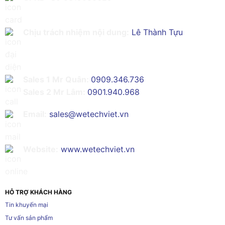
Chịu trách nhiệm nội dung:
Lê Thành Tựu
Sales 1 Mr Quân:
0909.346.736
Sales 2 Mr Lâm:
0901.940.968
Email:
sales@wetechviet.vn
Website:
www.wetechviet.vn
HỖ TRỢ KHÁCH HÀNG
Tin khuyến mại
Tư vấn sản phẩm