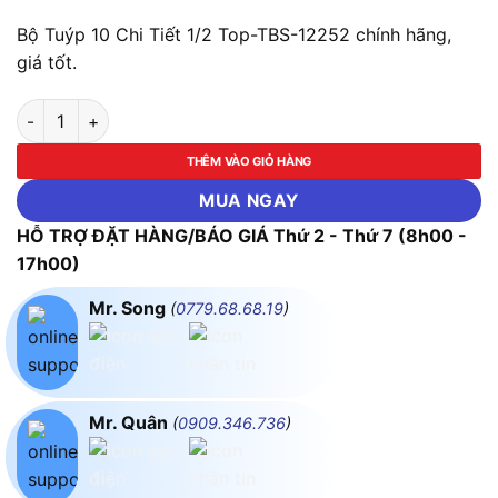
Bộ Tuýp 10 Chi Tiết 1/2 Top-TBS-12252 chính hãng,
giá tốt.
Bộ Tuýp 10 Chi Tiết 1/2 Top-TBS-12252 số lượng
THÊM VÀO GIỎ HÀNG
MUA NGAY
HỖ TRỢ ĐẶT HÀNG/BÁO GIÁ Thứ 2 - Thứ 7 (8h00 -
17h00)
Mr. Song
(
0779.68.68.19
)
Mr. Quân
(
0909.346.736
)