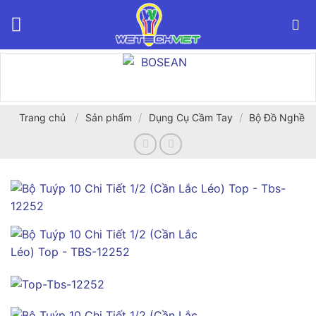
Bỏ
qua
nội
dung
/
/
/
Trang chủ
Sản phẩm
Dụng Cụ Cầm Tay
Bộ Đồ Nghề