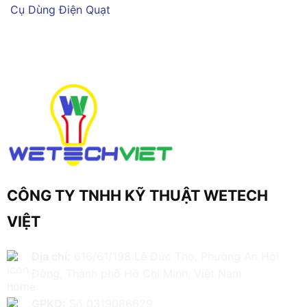
Cụ Dùng Điện
Quạt
CÔNG TY TNHH KỸ THUẬT WETECH
VIỆT
Địa chỉ:
616/61/198 Lê Đức Thọ, Phường An Hội
Đông, Thành phố Hồ Chí Minh, Việt Nam
GPKD:
Số 0319086629