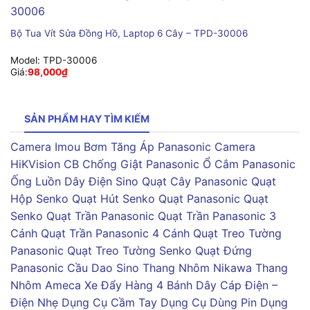
Bộ Tua Vít Sửa Đồng Hồ, Laptop 6 Cây – TPD-30006
Model:
TPD-30006
Giá:
98,000
₫
SẢN PHẨM HAY TÌM KIẾM
Camera Imou
Bơm Tăng Áp Panasonic
Camera
HiKVision
CB Chống Giật Panasonic
Ổ Cắm Panasonic
Ống Luồn Dây Điện Sino
Quạt Cây Panasonic
Quạt
Hộp Senko
Quạt Hút Senko
Quạt Panasonic
Quạt
Senko
Quạt Trần Panasonic
Quạt Trần Panasonic 3
Cánh
Quạt Trần Panasonic 4 Cánh
Quạt Treo Tường
Panasonic
Quạt Treo Tường Senko
Quạt Đứng
Panasonic
Cầu Dao Sino
Thang Nhôm Nikawa
Thang
Nhôm Ameca
Xe Đẩy Hàng 4 Bánh
Dây Cáp Điện –
Điện Nhẹ
Dụng Cụ Cầm Tay
Dụng Cụ Dùng Pin
Dụng