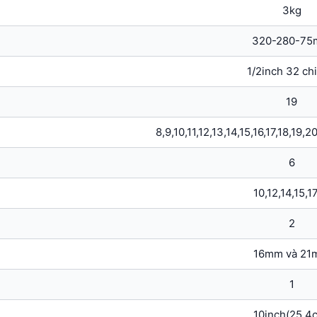
3kg
320-280-7
1/2inch 32 chi
19
8,9,10,11,12,13,14,15,16,17,18,19
6
10,12,14,15,17
2
16mm và 21
1
10inch(25,4