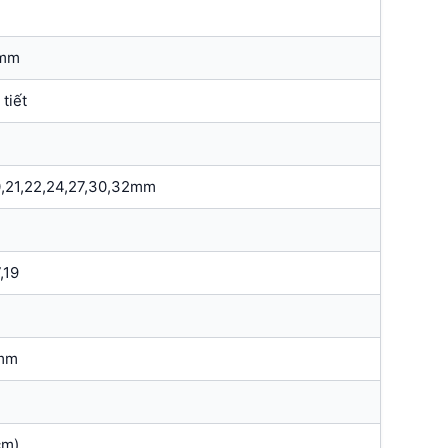
5mm
 tiết
,20,21,22,24,27,30,32mm
,19
mm
cm)