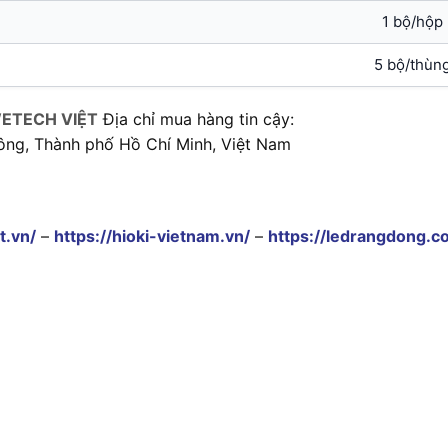
1 bộ/hộp
5 bộ/thùn
ETECH VIỆT
Địa chỉ mua hàng tin cậy:
ông, Thành phố Hồ Chí Minh, Việt Nam
t.vn/
–
https://hioki-vietnam.vn/
–
https://ledrangdong.c