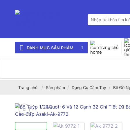
Bỏ
qua
Tìm
nội
kiếm:
dung
Trang chủ
DANH MỤC SẢN PHẨM
/
/
/
Trang chủ
Sản phẩm
Dụng Cụ Cầm Tay
Bộ Đồ N