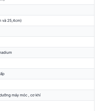
m và 25,4cm)
nadium
cấp
dưỡng máy móc , cơ khí