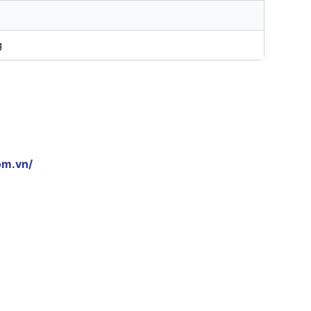
g
om.vn/