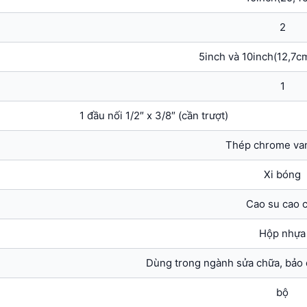
2
5inch và 10inch(12,7c
1
1 đầu nối 1/2″ x 3/8″ (cần trượt)
Thép chrome va
Xi bóng
Cao su cao 
Hộp nhựa
Dùng trong ngành sửa chữa, bảo 
bộ