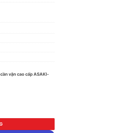
g) cần vặn cao cấp ASAKI-
ng) cần vặn cao cấp ASAKI-AK-9772 số lượng
NG