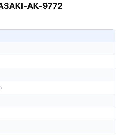
ấp ASAKI-AK-9772
c