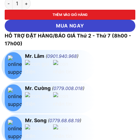
Bộ mũi vít Tay vặn 2 chiều ASAKI-AK-6360 số lượng
THÊM VÀO GIỎ HÀNG
MUA NGAY
HỖ TRỢ ĐẶT HÀNG/BÁO GIÁ Thứ 2 - Thứ 7 (8h00 -
17h00)
Mr. Lâm
(
0901.940.968
)
Mr. Cường
(
0779.008.018
)
Mr. Song
(
0779.68.68.19
)