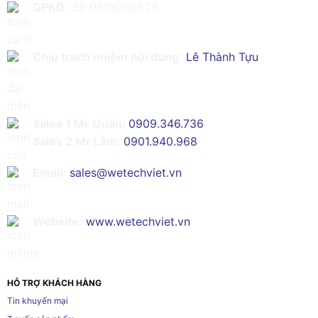
GPKD:
Số 0319086629
Chịu trách nhiệm nội dung:
Lê Thành Tựu
Sales 1 Mr Quân:
0909.346.736
Sales 2 Mr Lâm:
0901.940.968
Email:
sales@wetechviet.vn
Website:
www.wetechviet.vn
HỖ TRỢ KHÁCH HÀNG
Tin khuyến mại