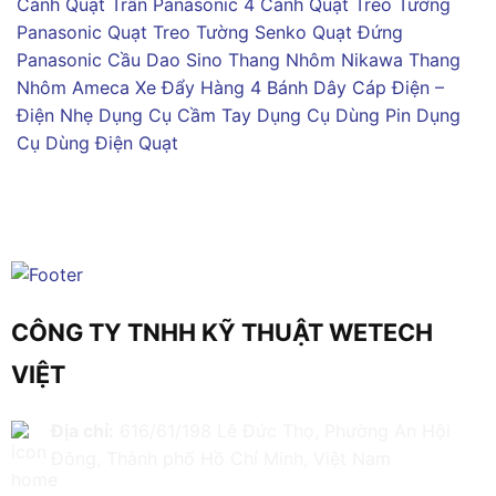
Cánh
Quạt Trần Panasonic 4 Cánh
Quạt Treo Tường
Panasonic
Quạt Treo Tường Senko
Quạt Đứng
Panasonic
Cầu Dao Sino
Thang Nhôm Nikawa
Thang
Nhôm Ameca
Xe Đẩy Hàng 4 Bánh
Dây Cáp Điện –
Điện Nhẹ
Dụng Cụ Cầm Tay
Dụng Cụ Dùng Pin
Dụng
Cụ Dùng Điện
Quạt
CÔNG TY TNHH KỸ THUẬT WETECH
VIỆT
Địa chỉ:
616/61/198 Lê Đức Thọ, Phường An Hội
Đông, Thành phố Hồ Chí Minh, Việt Nam