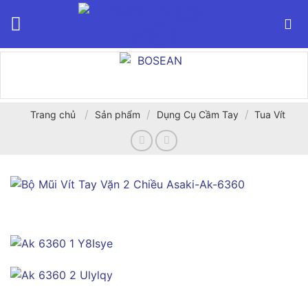
Bỏ
qua
nội
dung
/
/
/
Trang chủ
Sản phẩm
Dụng Cụ Cầm Tay
Tua Vít