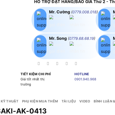
HỖ TRỢ ĐẶT HÀNG/BÁO GIÁ Thứ 2 - Thứ
Mr. Cường
(
0779.008.018
)
Mr. Song
(
0779.68.68.19
)
TIẾT KIỆM CHI PHÍ
HOTLINE
g
Giá tốt nhất thị
0901.940.968
trường
 KỸ THUẬT
PHỤ KIỆN MUA THÊM
TÀI LIỆU
VIDEO
BÌNH LUẬN 
ASAKI-AK-0413