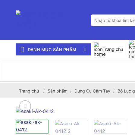
Bỏ
qua
Tìm
nội
kiếm:
dung
Trang chủ
DANH MỤC SẢN PHẨM
/
/
/
Trang chủ
Sản phẩm
Dụng Cụ Cầm Tay
Bộ Lục g