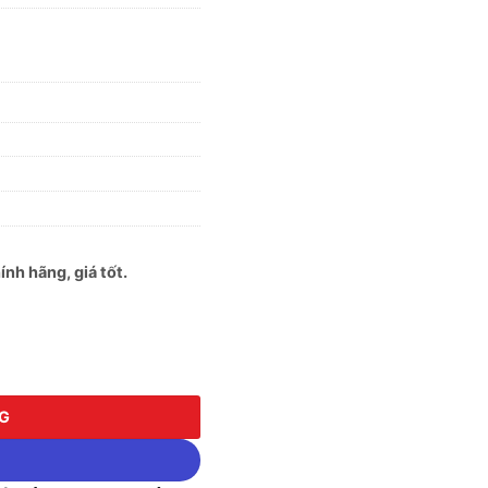
nh hãng, giá tốt.
ố lượng
NG