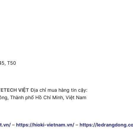
T45, T50
ETECH VIỆT
Địa chỉ mua hàng tin cậy:
ông, Thành phố Hồ Chí Minh, Việt Nam
t.vn/
–
https://hioki-vietnam.vn/
–
https://ledrangdong.c