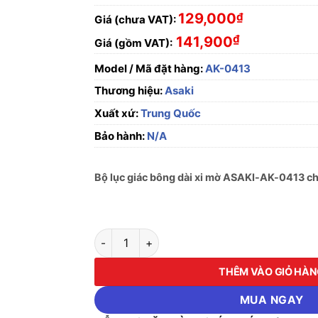
129,000
₫
Giá (chưa VAT):
₫
141,900
Giá (gồm VAT):
Model / Mã đặt hàng:
AK-0413
Thương hiệu:
Asaki
Xuất xứ:
Trung Quốc
Bảo hành:
N/A
Bộ lục giác bông dài xi mờ ASAKI-AK-0413 chí
Bộ lục giác bông dài xi mờ ASAKI-AK-0413 s
THÊM VÀO GIỎ HÀ
MUA NGAY