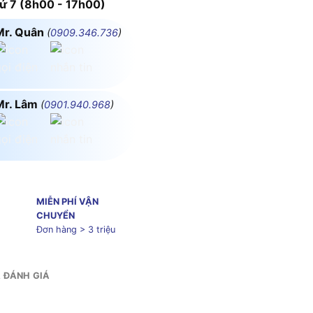
 7 (8h00 - 17h00)
Mr. Quân
(
0909.346.736
)
Mr. Lâm
(
0901.940.968
)
MIỄN PHÍ VẬN
CHUYỂN
Đơn hàng > 3 triệu
& ĐÁNH GIÁ