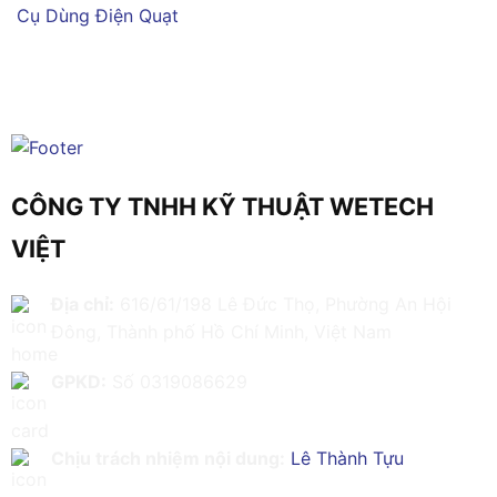
Cụ Dùng Điện
Quạt
CÔNG TY TNHH KỸ THUẬT WETECH
VIỆT
Địa chỉ:
616/61/198 Lê Đức Thọ, Phường An Hội
Đông, Thành phố Hồ Chí Minh, Việt Nam
GPKD:
Số 0319086629
Chịu trách nhiệm nội dung:
Lê Thành Tựu