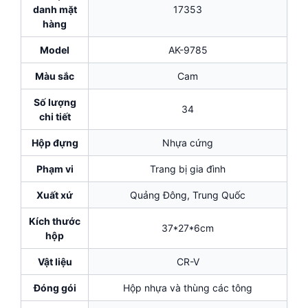
danh mặt
17353
hàng
Model
AK-9785
Màu sắc
Cam
Số lượng
34
chi tiết
Hộp đựng
Nhựa cứng
Phạm vi
Trang bị gia đình
Xuất xứ
Quảng Đông, Trung Quốc
Kích thước
37*27*6cm
hộp
Vật liệu
CR-V
Đóng gói
Hộp nhựa và thùng các tông