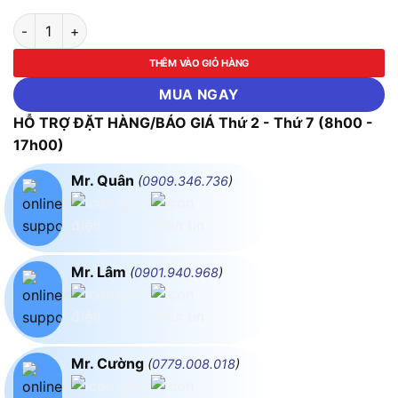
Bộ dụng cụ gia đình 34 chi tiết ASAKI-AK-9785 số lượng
THÊM VÀO GIỎ HÀNG
MUA NGAY
HỖ TRỢ ĐẶT HÀNG/BÁO GIÁ Thứ 2 - Thứ 7 (8h00 -
17h00)
Mr. Quân
(
0909.346.736
)
Mr. Lâm
(
0901.940.968
)
Mr. Cường
(
0779.008.018
)