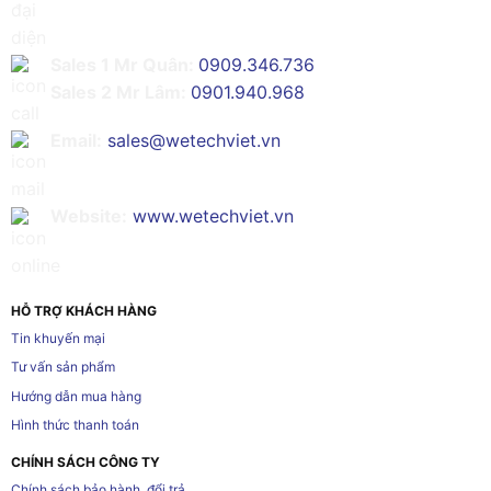
Sales 1 Mr Quân:
0909.346.736
Sales 2 Mr Lâm:
0901.940.968
Email:
sales@wetechviet.vn
Website:
www.wetechviet.vn
HỖ TRỢ KHÁCH HÀNG
Tin khuyến mại
Tư vấn sản phẩm
Hướng dẫn mua hàng
Hình thức thanh toán
CHÍNH SÁCH CÔNG TY
Chính sách bảo hành, đổi trả