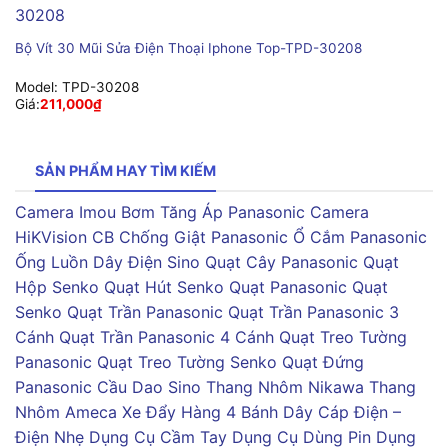
Bộ Vít 30 Mũi Sửa Điện Thoại Iphone Top-TPD-30208
Model:
TPD-30208
Giá:
211,000
₫
SẢN PHẨM HAY TÌM KIẾM
Camera Imou
Bơm Tăng Áp Panasonic
Camera
HiKVision
CB Chống Giật Panasonic
Ổ Cắm Panasonic
Ống Luồn Dây Điện Sino
Quạt Cây Panasonic
Quạt
Hộp Senko
Quạt Hút Senko
Quạt Panasonic
Quạt
Senko
Quạt Trần Panasonic
Quạt Trần Panasonic 3
Cánh
Quạt Trần Panasonic 4 Cánh
Quạt Treo Tường
Panasonic
Quạt Treo Tường Senko
Quạt Đứng
Panasonic
Cầu Dao Sino
Thang Nhôm Nikawa
Thang
Nhôm Ameca
Xe Đẩy Hàng 4 Bánh
Dây Cáp Điện –
Điện Nhẹ
Dụng Cụ Cầm Tay
Dụng Cụ Dùng Pin
Dụng