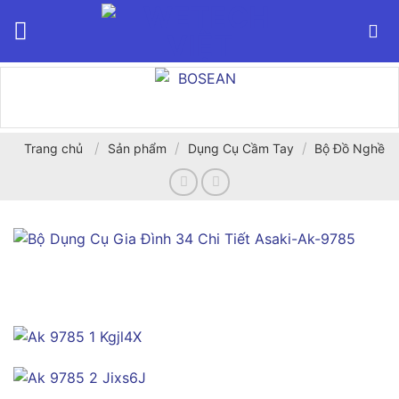
Bỏ
qua
nội
dung
/
/
/
Trang chủ
Sản phẩm
Dụng Cụ Cầm Tay
Bộ Đồ Nghề