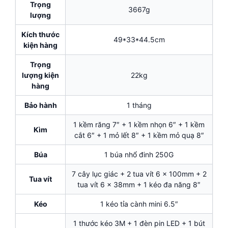
Trọng
3667g
lượng
Kích thước
49*33*44.5cm
kiện hàng
Trọng
lượng kiện
22kg
hàng
Bảo hành
1 tháng
1 kềm răng 7″ + 1 kềm nhọn 6″ + 1 kềm
Kìm
cắt 6″ + 1 mỏ lết 8″ + 1 kềm mỏ quạ 8″
Búa
1 búa nhổ đinh 250G
7 cây lục giác + 2 tua vít 6 x 100mm + 2
Tua vít
tua vít 6 x 38mm + 1 kéo đa năng 8″
Kéo
1 kéo tỉa cành mini 6.5″
1 thước kéo 3M + 1 đèn pin LED + 1 bút