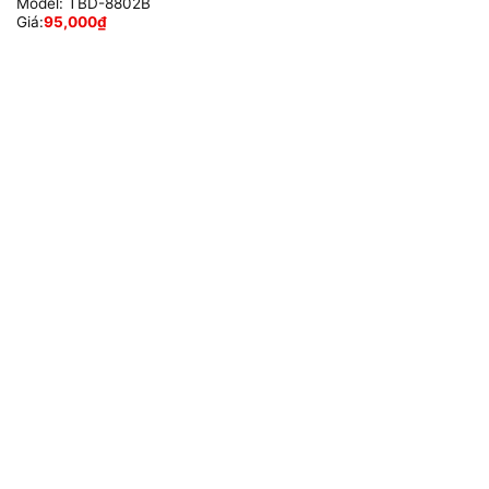
Model:
TBD-8802B
Giá:
95,000
₫