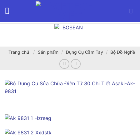
Bỏ
qua
nội
dung
/
/
/
Trang chủ
Sản phẩm
Dụng Cụ Cầm Tay
Bộ Đồ Nghề