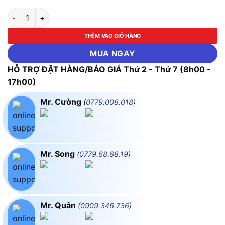
Bộ dụng cụ sửa chữa điện tử 30 chi tiết ASAKI-AK-9831 số lư
THÊM VÀO GIỎ HÀNG
MUA NGAY
HỖ TRỢ ĐẶT HÀNG/BÁO GIÁ Thứ 2 - Thứ 7 (8h00 -
17h00)
Mr. Cường
(
0779.008.018
)
Mr. Song
(
0779.68.68.19
)
Mr. Quân
(
0909.346.736
)