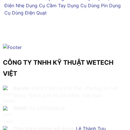
Điện Nhẹ
Dụng Cụ Cầm Tay
Dụng Cụ Dùng Pin
Dụng
Cụ Dùng Điện
Quạt
CÔNG TY TNHH KỸ THUẬT WETECH
VIỆT
Địa chỉ:
616/61/198 Lê Đức Thọ, Phường An Hội
Đông, Thành phố Hồ Chí Minh, Việt Nam
GPKD:
Số 0319086629
Chịu trách nhiệm nội dung:
Lê Thành Tựu