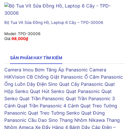
Bộ Tua Vít Sửa Đồng Hồ, Laptop 6 Cây – TPD-30006
Model:
TPD-30006
Giá:
98,000
₫
SẢN PHẨM HAY TÌM KIẾM
Camera Imou
Bơm Tăng Áp Panasonic
Camera
HiKVision
CB Chống Giật Panasonic
Ổ Cắm Panasonic
Ống Luồn Dây Điện Sino
Quạt Cây Panasonic
Quạt
Hộp Senko
Quạt Hút Senko
Quạt Panasonic
Quạt
Senko
Quạt Trần Panasonic
Quạt Trần Panasonic 3
Cánh
Quạt Trần Panasonic 4 Cánh
Quạt Treo Tường
Panasonic
Quạt Treo Tường Senko
Quạt Đứng
Panasonic
Cầu Dao Sino
Thang Nhôm Nikawa
Thang
Nhôm Ameca
Xe Đẩy Hàng 4 Bánh
Dây Cáp Điện –