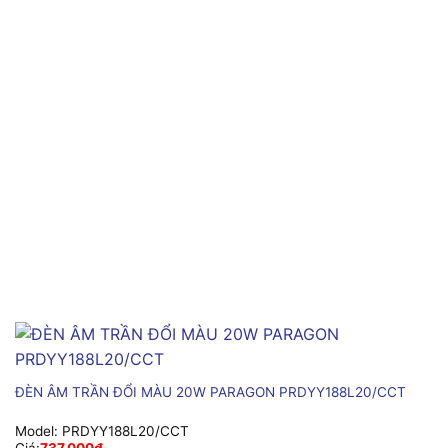
ĐÈN ÂM TRẦN ĐỔI MÀU 20W PARAGON PRDYY188L20/CCT
Model:
PRDYY188L20/CCT
Giá:
737,000
₫