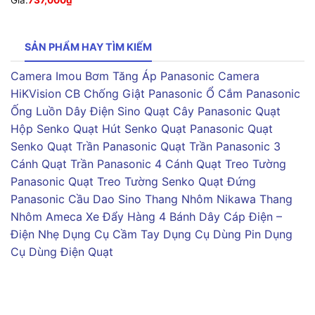
SẢN PHẨM HAY TÌM KIẾM
Camera Imou
Bơm Tăng Áp Panasonic
Camera
HiKVision
CB Chống Giật Panasonic
Ổ Cắm Panasonic
Ống Luồn Dây Điện Sino
Quạt Cây Panasonic
Quạt
Hộp Senko
Quạt Hút Senko
Quạt Panasonic
Quạt
Senko
Quạt Trần Panasonic
Quạt Trần Panasonic 3
Cánh
Quạt Trần Panasonic 4 Cánh
Quạt Treo Tường
Panasonic
Quạt Treo Tường Senko
Quạt Đứng
Panasonic
Cầu Dao Sino
Thang Nhôm Nikawa
Thang
Nhôm Ameca
Xe Đẩy Hàng 4 Bánh
Dây Cáp Điện –
Điện Nhẹ
Dụng Cụ Cầm Tay
Dụng Cụ Dùng Pin
Dụng
Cụ Dùng Điện
Quạt