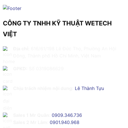
CÔNG TY TNHH KỸ THUẬT WETECH
VIỆT
Địa chỉ:
616/61/198 Lê Đức Thọ, Phường An Hội
Đông, Thành phố Hồ Chí Minh, Việt Nam
GPKD:
Số 0319086629
Chịu trách nhiệm nội dung:
Lê Thành Tựu
Sales 1 Mr Quân:
0909.346.736
Sales 2 Mr Lâm:
0901.940.968