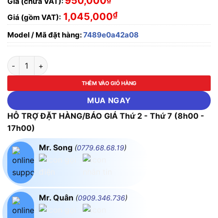
950,000
Giá (chưa VAT):
₫
1,045,000
Giá (gồm VAT):
Model / Mã đặt hàng:
7489e0a42a08
BỘ ĐÈN LẮP NỔI HOẶC TREO TRẦN PARAGON PHLM36L CÔNG
THÊM VÀO GIỎ HÀNG
MUA NGAY
HỖ TRỢ ĐẶT HÀNG/BÁO GIÁ Thứ 2 - Thứ 7 (8h00 -
17h00)
Mr. Song
(
0779.68.68.19
)
Mr. Quân
(
0909.346.736
)