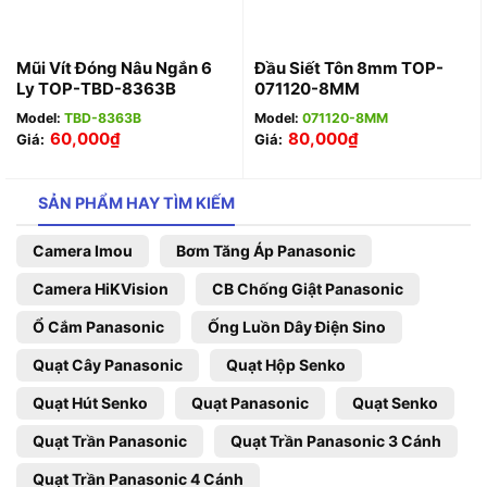
Mũi Vít Đóng Nâu Ngắn 6
Đầu Siết Tôn 8mm TOP-
Ly TOP-TBD-8363B
071120-8MM
Model:
TBD-8363B
Model:
071120-8MM
60,000
₫
80,000
₫
Giá:
Giá:
SẢN PHẨM HAY TÌM KIẾM
Camera Imou
Bơm Tăng Áp Panasonic
Camera HiKVision
CB Chống Giật Panasonic
Ổ Cắm Panasonic
Ống Luồn Dây Điện Sino
Quạt Cây Panasonic
Quạt Hộp Senko
Quạt Hút Senko
Quạt Panasonic
Quạt Senko
Quạt Trần Panasonic
Quạt Trần Panasonic 3 Cánh
Quạt Trần Panasonic 4 Cánh