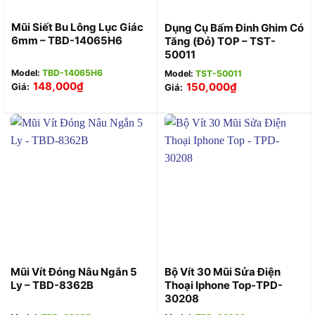
Mũi Siết Bu Lông Lục Giác
Dụng Cụ Bấm Đinh Ghim Có
6mm – TBD-14065H6
Tăng (Đỏ) TOP – TST-
50011
Model:
TBD-14065H6
Model:
TST-50011
148,000
₫
150,000
₫
Giá:
Giá:
Mũi Vít Đóng Nâu Ngắn 5
Bộ Vít 30 Mũi Sửa Điện
Ly – TBD-8362B
Thoại Iphone Top-TPD-
30208