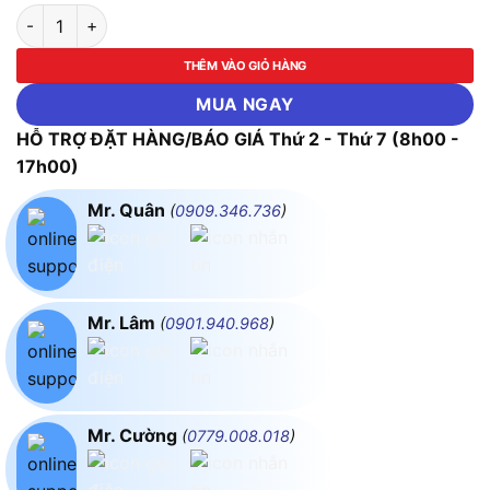
Bộ Cảo Bạc Đạn Trong Gồm 8 Chi Tiết Century - LU-BCA8M s
THÊM VÀO GIỎ HÀNG
MUA NGAY
HỖ TRỢ ĐẶT HÀNG/BÁO GIÁ Thứ 2 - Thứ 7 (8h00 -
17h00)
Mr. Quân
(
0909.346.736
)
Mr. Lâm
(
0901.940.968
)
Mr. Cường
(
0779.008.018
)