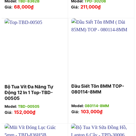
Model:
TBD-8362B
Model:
TPD-30208
68,000
₫
211,000
₫
Giá:
Giá:
Đầu Siết Tôn 8MM TOP-
Bộ Tua Vít Đa Năng Tự
080114-8MM
Động 12 In 1 Top-TBD-
00505
Model:
080114-8MM
Model:
TBD-00505
103,000
₫
152,000
₫
Giá:
Giá: