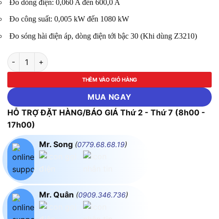
Đo dòng điện: 0,060 A đến 600,0 A
Đo công suất: 0,005 kW đến 1080 kW
Đo sóng hài điện áp, dòng điện tới bậc 30 (Khi dùng Z3210)
Ampe kìm đo công suất AC 1080kW Hioki CM3286-50 số lượ
THÊM VÀO GIỎ HÀNG
MUA NGAY
HỖ TRỢ ĐẶT HÀNG/BÁO GIÁ Thứ 2 - Thứ 7 (8h00 -
17h00)
Mr. Song
(
0779.68.68.19
)
Mr. Quân
(
0909.346.736
)