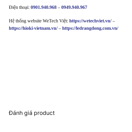
Điện thoại:
0901.940.968
–
0949.940.967
Hệ thống website WeTech Việt:
https://wetechviet.vn/
–
https://hioki-vietnam.vn/
–
https://ledrangdong.com.vn/
Đánh giá product