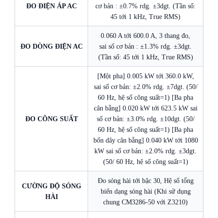
ĐO ĐIỆN ÁP AC
cơ bản : ±0.7% rdg. ±3dgt. (Tần số:
45 tới 1 kHz, True RMS)
0.060 A tới 600.0 A, 3 thang đo,
ĐO DÒNG ĐIỆN AC
sai số cơ bản : ±1.3% rdg. ±3dgt.
(Tần số: 45 tới 1 kHz, True RMS)
[Một pha] 0.005 kW tới 360.0 kW,
sai số cơ bản: ±2.0% rdg. ±7dgt. (50/
60 Hz, hệ số công suất=1) [Ba pha
cân bằng] 0.020 kW tới 623.5 kW sai
ĐO CÔNG SUẤT
số cơ bản: ±3.0% rdg. ±10dgt. (50/
60 Hz, hệ số công suất=1) [Ba pha
bốn dây cân bằng] 0.040 kW tới 1080
kW sai số cơ bản: ±2.0% rdg. ±3dgt.
(50/ 60 Hz, hệ số công suất=1)
Đo sóng hài tới bậc 30, Hệ số tổng
CƯỜNG ĐỘ SÓNG
biến dạng sóng hài (Khi sử dụng
HÀI
chung CM3286-50 với Z3210)