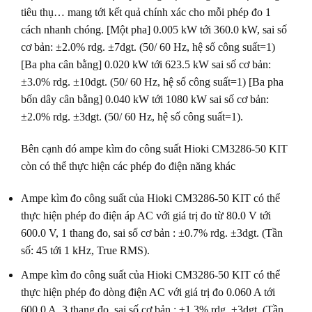
tiêu thụ… mang tới kết quả chính xác cho mỗi phép đo 1
cách nhanh chóng. [Một pha] 0.005 kW tới 360.0 kW, sai số
cơ bản: ±2.0% rdg. ±7dgt. (50/ 60 Hz, hệ số công suất=1)
[Ba pha cân bằng] 0.020 kW tới 623.5 kW sai số cơ bản:
±3.0% rdg. ±10dgt. (50/ 60 Hz, hệ số công suất=1) [Ba pha
bốn dây cân bằng] 0.040 kW tới 1080 kW sai số cơ bản:
±2.0% rdg. ±3dgt. (50/ 60 Hz, hệ số công suất=1).
Bên cạnh đó ampe kìm đo công suất Hioki CM3286-50 KIT
còn có thể thực hiện các phép đo điện năng khác
Ampe kìm đo công suất của Hioki CM3286-50 KIT có thể
thực hiện phép đo điện áp AC với giá trị đo từ 80.0 V tới
600.0 V, 1 thang đo, sai số cơ bản : ±0.7% rdg. ±3dgt. (Tần
số: 45 tới 1 kHz, True RMS).
Ampe kìm đo công suất của Hioki CM3286-50 KIT có thể
thực hiện phép đo dòng điện AC với giá trị đo 0.060 A tới
600.0 A, 3 thang đo, sai số cơ bản : ±1.3% rdg. ±3dgt. (Tần