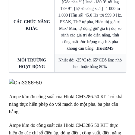
[Góc pha *1] lead -180.0° tới lag
179.9°, [hệ số công suất] -1.000 to
1.000 [Tần số] 45.0 Hz tới 999.9 Hz,
CÁC CHỨC NĂNG
PEAK, Thứ tự pha, Hiển thị giá trị
KHÁC
Max/ Min, tự động giữ giá trị đo, so
sánh các giá trị đo điện năng, tính
công suất ước lượng mạch 3 pha
không cân bằng,
TrueRMS
MÔI TRƯỜNG
Nhiệt độ: -25°C tới 65°C
Độ ẩm: nhỏ
HOẠT ĐỘNG
hơn hoặc bằng 80%
Ampe kìm đo công suất của Hioki CM3286-50 KIT có khả
năng thực hiện phép đo với mạch đo một pha, ba pha cân
bằng,
Ampe kìm đo công suất của Hioki CM3286-50 KIT thực
hiện đo các chỉ số điện áp, dòng điện, công suất, điện năng