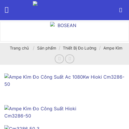
Bỏ
qua
nội
dung
/
/
/
Trang chủ
Sản phẩm
Thiết Bị Đo Lường
Ampe Kìm