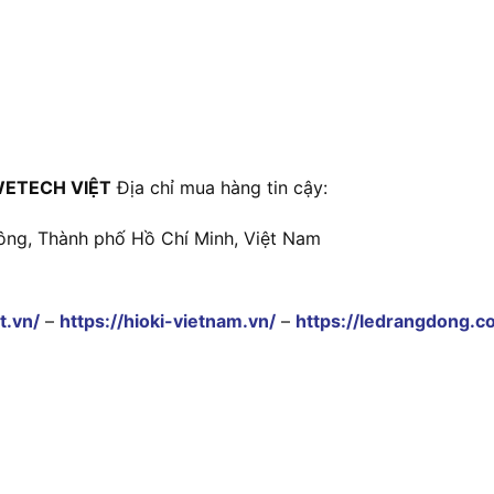
WETECH VIỆT
Địa chỉ mua hàng tin cậy:
ông, Thành phố Hồ Chí Minh, Việt Nam
t.vn/
–
https://hioki-vietnam.vn/
–
https://ledrangdong.c