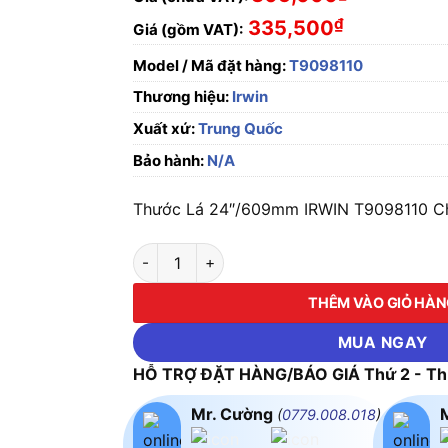
₫
335,500
Giá (gồm VAT):
Model / Mã đặt hàng:
T9098110
Thương hiệu:
Irwin
Xuất xứ:
Trung Quốc
Bảo hành:
N/A
Thước Lá 24″/609mm IRWIN T9098110 Chí
Thước Lá 24″/609mm IRWIN T9098110 số l
THÊM VÀO GIỎ HÀ
MUA NGAY
HỖ TRỢ ĐẶT HÀNG/BÁO GIÁ Thứ 2 - Thứ
Mr. Cường
(
0779.008.018
)