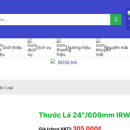
Giới thiệu
Dịch vụ
Thương hiệu
Khuyến mãi
ác Loại
Thước Lá 24″/609mm IRW
305,000
₫
Giá (chưa VAT):