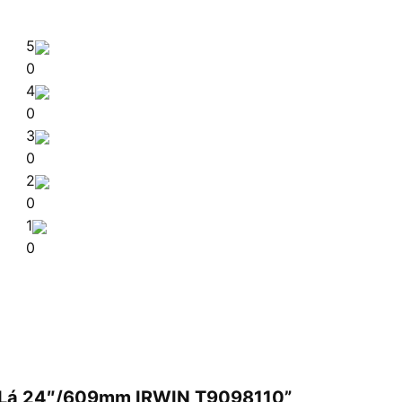
5
0
4
0
3
0
2
0
1
0
ớc Lá 24″/609mm IRWIN T9098110”