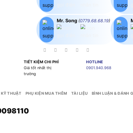
Mr. Song
(
0779.68.68.19
)
TIẾT KIỆM CHI PHÍ
HOTLINE
g
Giá tốt nhất thị
0901.940.968
trường
 KỸ THUẬT
PHỤ KIỆN MUA THÊM
TÀI LIỆU
BÌNH LUẬN & ĐÁNH G
9098110