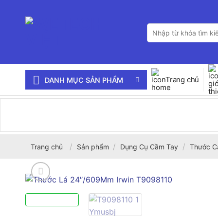
Bỏ
qua
Tìm
nội
kiếm:
dung
Trang chủ
DANH MỤC SẢN PHẨM
/
/
/
Trang chủ
Sản phẩm
Dụng Cụ Cầm Tay
Thước C