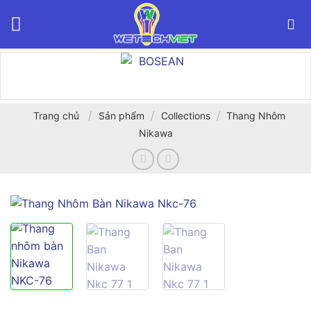
Bỏ
qua
nội
dung
/
/
/
Trang chủ
Sản phẩm
Collections
Thang Nhôm
Nikawa