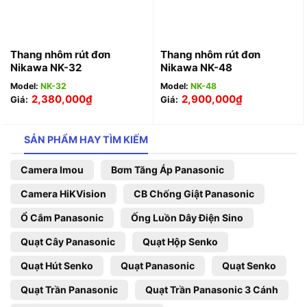
Thang nhôm rút đơn
Thang nhôm rút đơn
Nikawa NK-32
Nikawa NK-48
Model:
NK-32
Model:
NK-48
2,380,000
₫
2,900,000
₫
Giá:
Giá:
SẢN PHẨM HAY TÌM KIẾM
Camera Imou
Bơm Tăng Áp Panasonic
Camera HiKVision
CB Chống Giật Panasonic
Ổ Cắm Panasonic
Ống Luồn Dây Điện Sino
Quạt Cây Panasonic
Quạt Hộp Senko
Quạt Hút Senko
Quạt Panasonic
Quạt Senko
Quạt Trần Panasonic
Quạt Trần Panasonic 3 Cánh