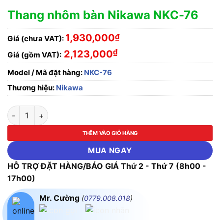
Thang nhôm bàn Nikawa NKC-76
1,930,000
₫
Giá (chưa VAT):
₫
2,123,000
Giá (gồm VAT):
Model / Mã đặt hàng:
NKC-76
Thương hiệu:
Nikawa
Thang nhôm bàn Nikawa NKC-76 số lượng
THÊM VÀO GIỎ HÀNG
MUA NGAY
HỖ TRỢ ĐẶT HÀNG/BÁO GIÁ Thứ 2 - Thứ 7 (8h00 -
17h00)
Mr. Cường
(
0779.008.018
)