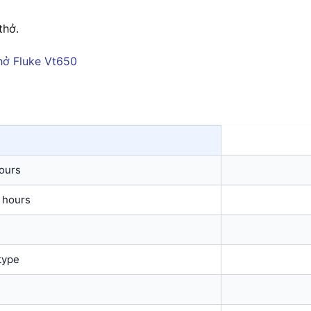
thở.
hours
 hours
type