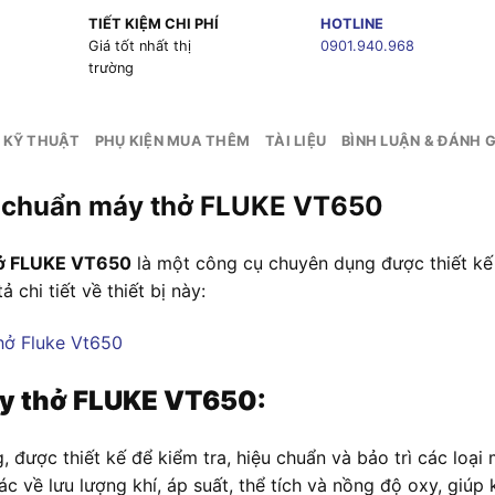
TIẾT KIỆM CHI PHÍ
HOTLINE
g
Giá tốt nhất thị
0901.940.968
trường
 KỸ THUẬT
PHỤ KIỆN MUA THÊM
TÀI LIỆU
BÌNH LUẬN & ĐÁNH G
iệu chuẩn máy thở FLUKE VT650
thở FLUKE VT650
là một công cụ chuyên dụng được thiết kế 
chi tiết về thiết bị này:
áy thở FLUKE VT650:
g, được thiết kế để kiểm tra, hiệu chuẩn và bảo trì các l
c về lưu lượng khí, áp suất, thể tích và nồng độ oxy, giúp