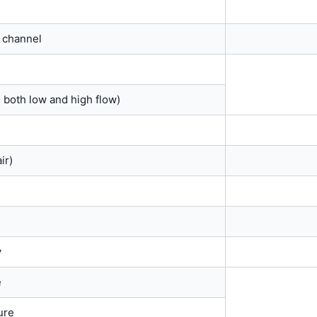
e channel
s both low and high flow)
ir)
y
e
ure