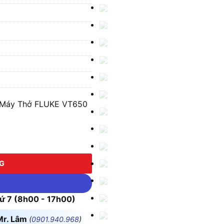
ẩn Máy Thở FLUKE VT650
áy Thở FLUKE VT650 số lượng
NG
 7 (8h00 - 17h00)
Mr. Lâm
(
0901.940.968
)