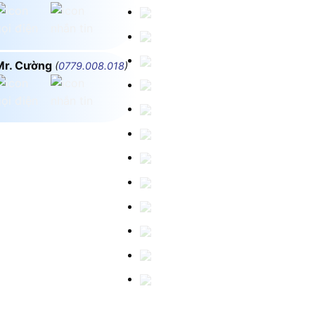
Mr. Cường
(
0779.008.018
)