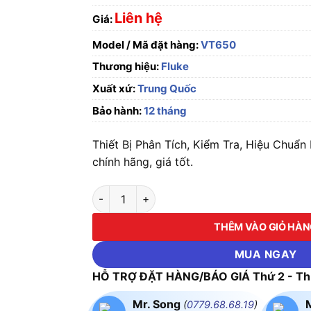
Liên hệ
Giá:
Model / Mã đặt hàng:
VT650
Thương hiệu:
Fluke
Xuất xứ:
Trung Quốc
Bảo hành:
12 tháng
Thiết Bị Phân Tích, Kiểm Tra, Hiệu Chu
chính hãng, giá tốt.
Thiết Bị Phân Tích, Kiểm Tra, Hiệu Chuẩn M
THÊM VÀO GIỎ HÀ
MUA NGAY
HỖ TRỢ ĐẶT HÀNG/BÁO GIÁ Thứ 2 - Thứ
Mr. Song
(
0779.68.68.19
)