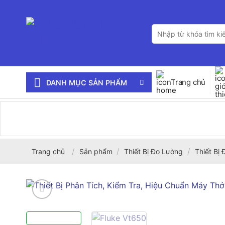
Bỏ
qua
Tìm
nội
kiếm:
dung
Trang chủ
DANH MỤC SẢN PHẨM
/
/
/
Trang chủ
Sản phẩm
Thiết Bị Đo Lường
Thiết Bị