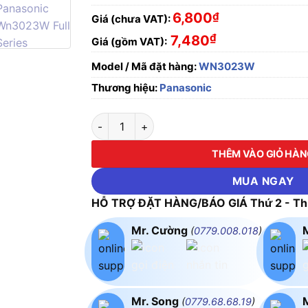
6,800
₫
Giá (chưa VAT):
₫
7,480
Giá (gồm VAT):
Model / Mã đặt hàng:
WN3023W
Thương hiệu:
Panasonic
Lỗ ra dây điện thoại Panasonic WN3023W Full
THÊM VÀO GIỎ HÀ
MUA NGAY
HỖ TRỢ ĐẶT HÀNG/BÁO GIÁ Thứ 2 - Thứ
Mr. Cường
(
0779.008.018
)
Mr. Song
(
0779.68.68.19
)