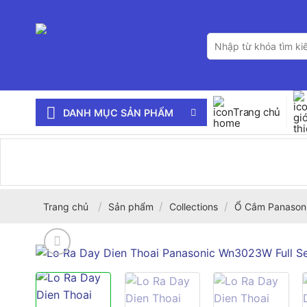
Bỏ
qua
Tìm
nội
kiếm:
dung
Trang chủ
DANH MỤC SẢN PHẨM
/
/
/
Trang chủ
Sản phẩm
Collections
Ổ Cắm Panason