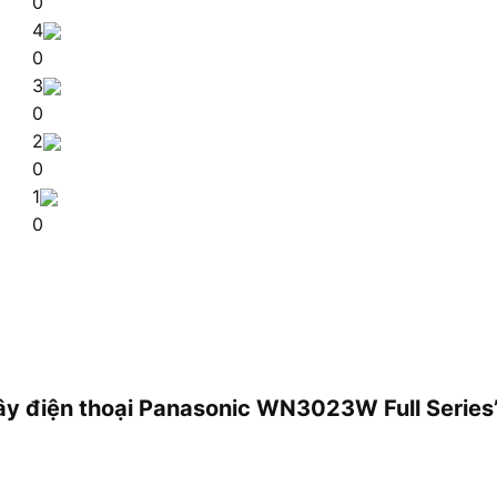
0
4
0
3
0
2
0
1
0
 dây điện thoại Panasonic WN3023W Full Series