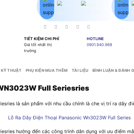
TIẾT KIỆM CHI PHÍ
HOTLINE
g
Giá tốt nhất thị
0901.940.968
trường
 KỸ THUẬT
PHỤ KIỆN MUA THÊM
TÀI LIỆU
BÌNH LUẬN & ĐÁNH G
 WN3023W Full Seriesries
iesries
là sản phẩm với nhu cầu chính là che vị trí ra dây đi
esries h
ướng đến các công trình dân dụng với ưu điểm mẫu